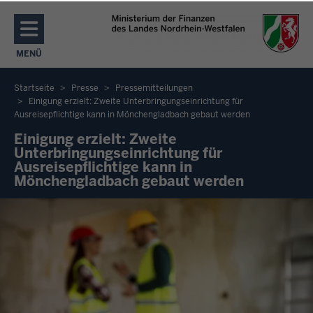
Direkt zum Inhalt
MENÜ
NAVIGATION AKTIVIEREN/DEAKTIVIEREN: MENÜ
Startseite
Presse
Pressemitteilungen
Einigung erzielt: Zweite Unterbringungseinrichtung für
Sie
Ausreisepflichtige kann in Mönchengladbach gebaut werden
befinden
Einigung erzielt: Zweite
sich
Unterbringungseinrichtung für
Ausreisepflichtige kann in
hier
Mönchengladbach gebaut werden