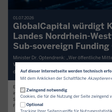
01.07.2026
GlobalCapital würdigt 
Landes Nordrhein-Westf
Sub-sovereign Funding O
Minister Dr. Optendrenk: „Wer öffentliche Mit
Verlässlichkeit und ein gutes Gespür für Inve
Auf dieser Internetseite werden technisch erf
der Finanzen.“
Mit dem Anklicken der Schaltfläche
Akzeptieren
e
Erneute Auszeichnung für das Kapitalmarkt-Team d
Zwingend notwendig
internationale Fachmedium GlobalCapital hat Andre
Cookies, die für die Nutzung der Seite zwingend
Sub-sovereign Funding Official“ ausgezeichnet. 
Optional
Finanzierungsexperten bestimmter staatlicher Emitte
Tracking Ihrer Seitenzugriffe für Nutzungsstatisti