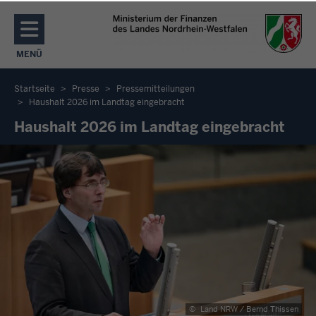
Direkt zum Inhalt
MENÜ
NAVIGATION AKTIVIEREN/DEAKTIVIEREN: MENÜ
Startseite
Presse
Pressemitteilungen
Haushalt 2026 im Landtag eingebracht
Sie
Haushalt 2026 im Landtag eingebracht
befinden
sich
hier
©
Land NRW / Bernd Thissen