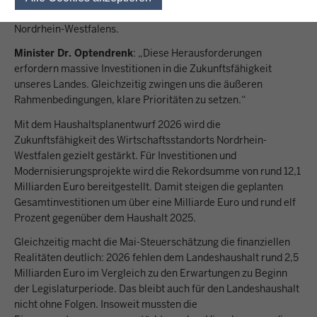
Auslandsinvestitionen belasten die Wettbewerbsfähigkeit
Nordrhein-Westfalens.
Minister Dr. Optendrenk
: „Diese Herausforderungen
erfordern massive Investitionen in die Zukunftsfähigkeit
unseres Landes. Gleichzeitig zwingen uns die äußeren
Rahmenbedingungen, klare Prioritäten zu setzen.“
Mit dem Haushaltsplanentwurf 2026 wird die
Zukunftsfähigkeit des Wirtschaftsstandorts Nordrhein-
Westfalen gezielt gestärkt. Für Investitionen und
Modernisierungsprojekte wird die Rekordsumme von rund 12,1
Milliarden Euro bereitgestellt. Damit steigen die geplanten
Gesamtinvestitionen um über eine Milliarde Euro und rund elf
Prozent gegenüber dem Haushalt 2025.
Gleichzeitig macht die Mai-Steuerschätzung die finanziellen
Realitäten deutlich: 2026 fehlen dem Landeshaushalt rund 2,5
Milliarden Euro im Vergleich zu den Erwartungen zu Beginn
der Legislaturperiode. Das bleibt auch für den Landeshaushalt
nicht ohne Folgen. Insoweit mussten die