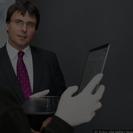
©
Foto: VM NRW/ Ma