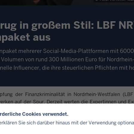
rug in großem Stil: LBF N
npaket aus
tenpaket mehrerer Social-Media-Plattformen mit 6000
 Volumen von rund 300 Millionen Euro für Nordrhein
nelle Influencer, die ihre steuerlichen Pflichten mit h
ung der Finanzkriminalität in Nordrhein-Westfalen (LBF
werken auf der Spur. Derzeit werten die Expertinnen und Ex
 Darin enthalten sind 6000 Datensätze, die auf nicht v
orderliche Cookies verwendet.
beziehen sich ausschließlich auf Influencerinnen und Infl
rklären Sie sich darüber hinaus mit der Verwendung optiona
 relevantes Steuervolumen in Höhe von rund 300 Millionen E