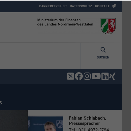
Header
BARRIEREFREIHEIT
DATENSCHUTZ
KONTAKT
Top
Menu
SUCHEN
s
Fabian Schlabach,
Pressesprecher
Tel.: 0211 4972-2784