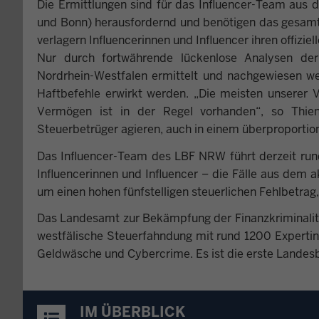
Die Ermittlungen sind für das Influencer-Team aus
und Bonn) herausfordernd und benötigen das gesamt
verlagern Influencerinnen und Influencer ihren offizi
Nur durch fortwährende lückenlose Analysen der
Nordrhein-Westfalen ermittelt und nachgewiesen w
Haftbefehle erwirkt werden. „Die meisten unserer 
Vermögen ist in der Regel vorhanden“, so Thien
Steuerbetrüger agieren, auch in einem überproportion
Das Influencer-Team des LBF NRW führt derzeit run
Influencerinnen und Influencer – die Fälle aus dem a
um einen hohen fünfstelligen steuerlichen Fehlbetrag,
Das Landesamt zur Bekämpfung der Finanzkriminalit
westfälische Steuerfahndung mit rund 1200 Experti
Geldwäsche und Cybercrime. Es ist die erste Landesb
IM ÜBERBLICK