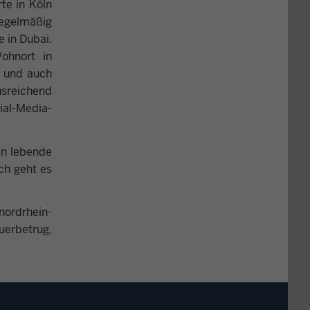
te in Köln
Regelmäßig
e in Dubai.
ohnort in
e und auch
usreichend
al-Media-
en lebende
ch geht es
nordrhein-
uerbetrug,