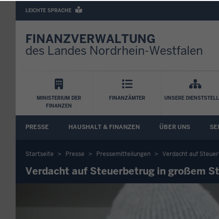
Barrierearme
LEICHTE SPRACHE
Sprachen
FINANZVERWALTUNG
des Landes Nordrhein-Westfalen
Hauptnavigation
MINISTERIUM DER
FINANZÄMTER
UNSERE DIENSTSTEL
FINANZEN
FA
PRESSE
HAUSHALT & FINANZEN
ÜBER UNS
SE
Untermenü
Startseite
Presse
Pressemitteilungen
Verdacht auf Steuer
Sie
Verdacht auf Steuerbetrug in großem St
befinden
sich
hier