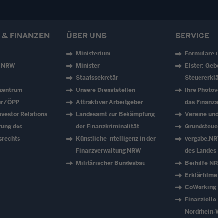
 & FINANZEN
ÜBER UNS
SERVICE
Ministerium
Formulare 
z NRW
Minister
Elster: Geb
Staatssekretär
Steuererklä
zentrum
Unsere Dienststellen
Ihre Photov
tur/ÖPP
Attraktiver Arbeitgeber
das Finanz
vestor Relations
Landesamt zur Bekämpfung
Vereine un
rung des
der Finanzkriminalität
Grundsteue
srechts
Künstliche Intelligenz in der
vergabe.NR
Finanzverwaltung NRW
des Landes
Militärischer Bundesbau
Beihilfe N
Erklärfilme
CoWorking
Finanzielle
Nordrhein-