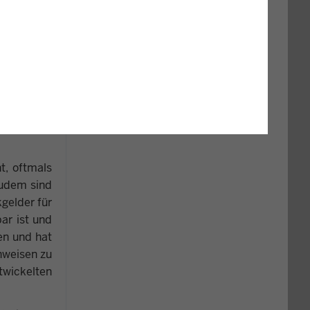
s sozialer
in des LBF
ammelt und
 Fische im
teure, die
 dass eine
ummer hat.
issen und
t, oftmals
Zudem sind
gelder für
ar ist und
en und hat
hweisen zu
twickelten