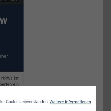
RW
-
oher
 NRW) ist
perten ein
ersteuerte
uencer aus
ler Cookies einverstanden.
Weitere Informationen
uro.