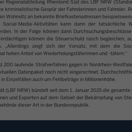
 der Regionalabteilung Rheinland-Süd des LBF NRW (Standor
e kriminalistische Gespür der Fahnderinnen und Fahnder. 
ellen Wohnsitz an bekannte Briefkastenadressen beispielsweis
 Social-Media-Aktivitäten kann dann der tatsächliche W
erden. In der Folge können dann Durchsuchungsbeschlüss
Verdächtigen können die Steuerschuld rasch begleichen, a
. „Allerdings zeigt sich der Vorsatz, mit dem die Soci
al hohen Anteil von Wiederholungstäterinnen und -tätern.“
d 200 laufende Strafverfahren gegen in Nordrhein-Westfal
ktuellen Datenpaket noch nicht eingerechnet. Durchschnittli
 in Einzelfällen auch um Fehlbeträge in Millionenhöhe.
ät (LBF NRW) bündelt seit dem 1. Januar 2025 die gesamte 
nnen und Experten auf dem Gebiet der Bekämpfung von Ste
ehörde dieser Art in der Bundesrepublik.