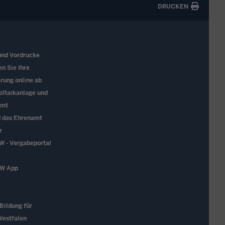
DRUCKEN
und Vordrucke
en Sie Ihre
rung online ab
oltaikanlage und
amt
d das Ehrenamt
r
W - Vergabeportal
RW App
 Bildung für
Westfalen