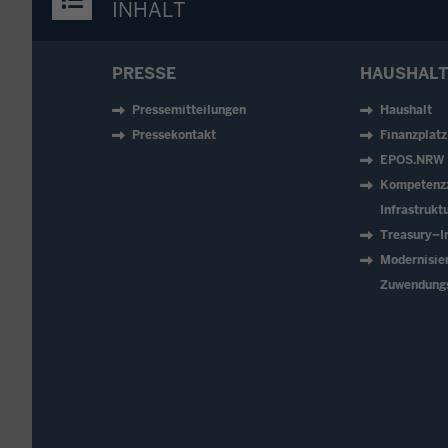
INHALT
PRESSE
HAUSHALT
Pressemitteilungen
Haushalt
Pressekontakt
Finanzplat
EPOS.NRW
Kompetenz
Infrastruk
Treasury–In
Modernisie
Zuwendung