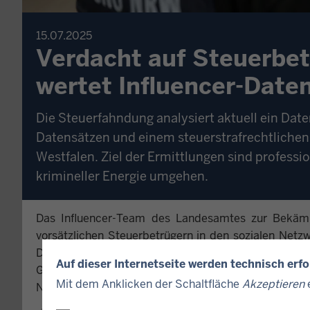
15.07.2025
Verdacht auf Steuerbet
wertet Influencer-Date
Die Steuerfahndung analysiert aktuell ein Da
Datensätzen und einem steuerstrafrechtlichen
Westfalen. Ziel der Ermittlungen sind professio
krimineller Energie umgehen.
Das Influencer-Team des Landesamtes zur Bekämpf
vorsätzlichen Steuerbetrügern in den sozialen Netz
Datenpaket von mehreren großen Plattformen aus:
Auf dieser Internetseite werden technisch erf
Gewinne mit Werbung, Abos und Co. hinweisen. Sie 
Mit dem Anklicken der Schaltfläche
Akzeptieren
e
Nordrhein-Westfalen und umfassen ein strafrechtlich