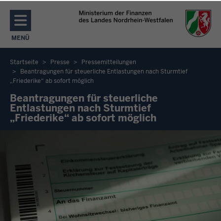
Direkt zum Inhalt
MENÜ
NAVIGATION AKTIVIEREN/DEAKTIVIEREN: MENÜ
Startseite
Presse
Pressemitteilungen
Beantragungen für steuerliche Entlastungen nach Sturmtief
Sie
„Friederike“ ab sofort möglich
befinden
Beantragungen für steuerliche
sich
Entlastungen nach Sturmtief
„Friederike“ ab sofort möglich
hier