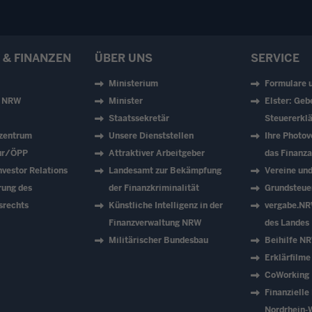
 & FINANZEN
ÜBER UNS
SERVICE
Ministerium
Formulare 
z NRW
Minister
Elster: Geb
Staatssekretär
Steuererklä
zentrum
Unsere Dienststellen
Ihre Photov
tur/ÖPP
Attraktiver Arbeitgeber
das Finanz
vestor Relations
Landesamt zur Bekämpfung
Vereine un
rung des
der Finanzkriminalität
Grundsteue
srechts
Künstliche Intelligenz in der
vergabe.NR
Finanzverwaltung NRW
des Landes
Militärischer Bundesbau
Beihilfe N
Erklärfilme
CoWorking
Finanzielle
Nordrhein-