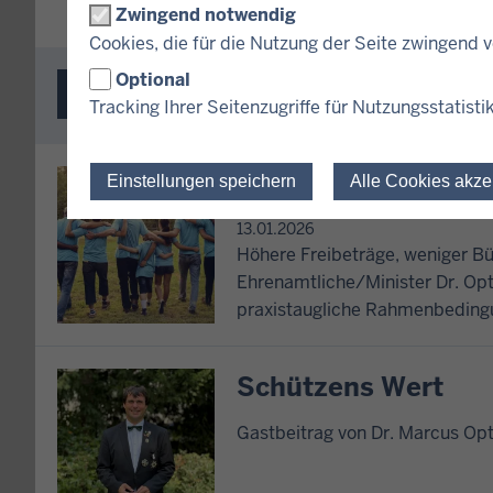
Zwingend notwendig
Cookies, die für die Nutzung der Seite zwingend
Optional
WEITERE
INFORMATIONEN
Tracking Ihrer Seitenzugriffe für Nutzungsstatisti
Neue Regelungen en
Einstellungen speichern
Alle Cookies akze
13.01.2026
Höhere Freibeträge, weniger B
Ehrenamtliche/Minister Dr. Op
praxistaugliche Rahmenbeding
Schützens Wert
Gastbeitrag von Dr. Marcus Op