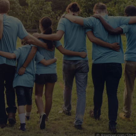
©
Rawpixel.com/Shutt