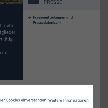
PRESSE
Pressemitteilungen und
Pressedatenbank
ft mehr
tglieder
 tätig.
h im
ler Cookies einverstanden.
Weitere Informationen