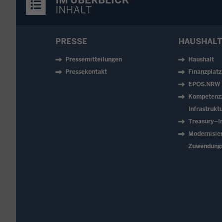
IM ÜBERBLICK
INHALT
PRESSE
HAUSHALT
Pressemitteilungen
Haushalt
Pressekontakt
Finanzplat
EPOS.NRW
Kompetenz
Infrastruk
Treasury–In
Modernisie
Zuwendung