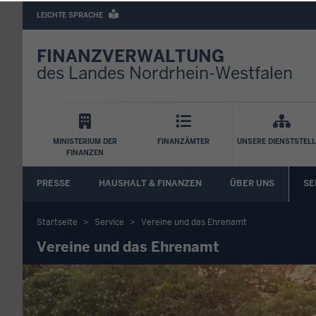
Barrierearme
LEICHTE SPRACHE
Sprachen
FINANZVERWALTUNG
des Landes Nordrhein-Westfalen
Hauptnavigation
MINISTERIUM DER
FINANZÄMTER
UNSERE DIENSTSTEL
FINANZEN
FA
PRESSE
HAUSHALT & FINANZEN
ÜBER UNS
SE
Untermenü
Startseite
Service
Vereine und das Ehrenamt
Sie
Vereine und das Ehrenamt
befinden
sich
hier