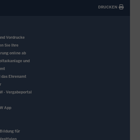
DRUCKEN
und Vordrucke
en Sie Ihre
rung online ab
oltaikanlage und
amt
d das Ehrenamt
r
W - Vergabeportal
RW App
 Bildung für
Westfalen