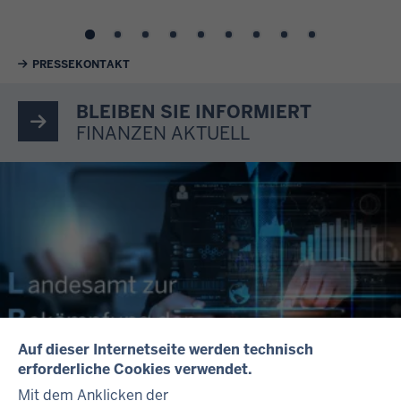
Weiterführende Links
PRESSEKONTAKT
BLEIBEN SIE INFORMIERT
FINANZEN AKTUELL
Auf dieser Internetseite werden technisch
erforderliche Cookies verwendet.
Landesamt zur Bekämpfung der
Mit dem Anklicken der