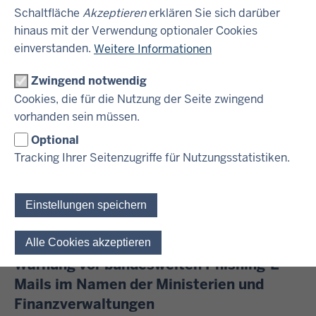
Finanzkriminalität
Schaltfläche
Akzeptieren
erklären Sie sich darüber
hinaus mit der Verwendung optionaler Cookies
Das Landesamt zur Bekämpfung der
einverstanden.
Weitere Informationen
Finanzkriminalität bündelt und vernet...
Zwingend notwendig
Cookies, die für die Nutzung der Seite zwingend
vorhanden sein müssen.
Optional
Tracking Ihrer Seitenzugriffe für Nutzungsstatistiken.
Einstellungen speichern
Alle Cookies akzeptieren
Einwilligung für optionale 
Warnung vor bundesweiten Phishing-E-
Mails im Namen der Ministerien und
Finanzverwaltungen