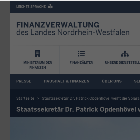
Barrierearme
LEICHTE SPRACHE
Sprachen
FINANZVERWALTUNG
des Landes Nordrhein-Westfalen
Hauptnavigation
MINISTERIUM DER
FINANZÄMTER
UNSERE DIENSTSTEL
FINANZEN
FA
PRESSE
HAUSHALT & FINANZEN
ÜBER UNS
SE
Untermenü
Startseite
Staatssekretär Dr. Patrick Opdenhövel weiht die Solara
Sie
Staatssekretär Dr. Patrick Opdenhövel w
befinden
sich
hier