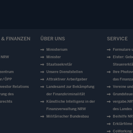
 & FINANZEN
ÜBER UNS
SERVICE
Ministerium
Formulare 
z NRW
Minister
Elster: Geb
Staatssekretär
Steuererklä
zentrum
Unsere Dienststellen
Ihre Photov
tur/ÖPP
Attraktiver Arbeitgeber
das Finanz
vestor Relations
Landesamt zur Bekämpfung
Vereine un
rung des
der Finanzkriminalität
Grundsteue
srechts
Künstliche Intelligenz in der
vergabe.NR
Finanzverwaltung NRW
des Landes
Militärischer Bundesbau
Beihilfe N
Erklärfilme
CoWorking