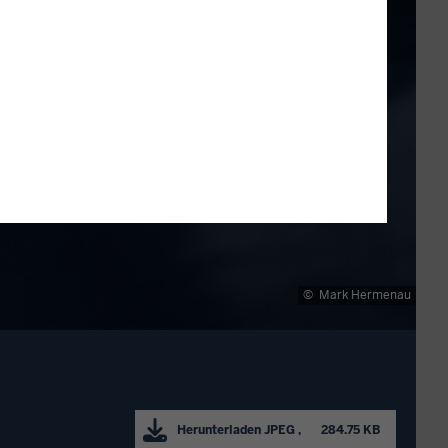
©
Mark Hermenau
Herunterladen
JPEG
      284.75 KB
