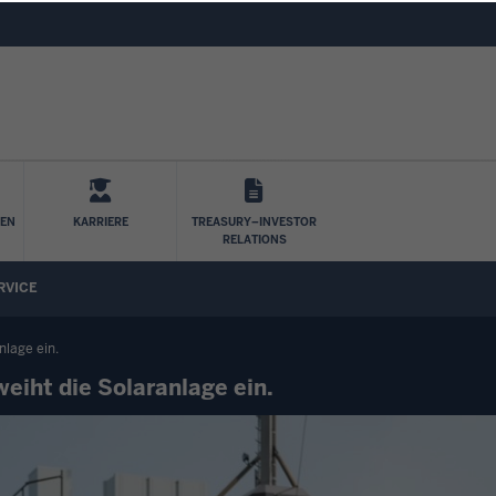
Direkt zum Inhalt
LEN
KARRIERE
TREASURY–INVESTOR
RELATIONS
RVICE
nlage ein.
eiht die Solaranlage ein.