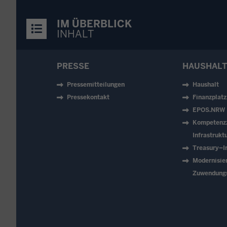
IM ÜBERBLICK
INHALT
PRESSE
HAUSHALT
Pressemitteilungen
Haushalt
Pressekontakt
Finanzplat
EPOS.NRW
Kompetenz
Infrastruk
Treasury–In
Modernisie
Zuwendung