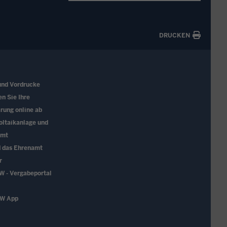
DRUCKEN
und Vordrucke
en Sie Ihre
rung online ab
oltaikanlage und
amt
d das Ehrenamt
r
W - Vergabeportal
RW App