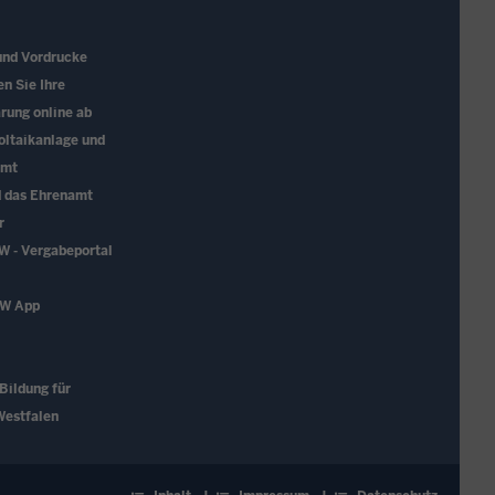
und Vordrucke
en Sie Ihre
rung online ab
oltaikanlage und
amt
d das Ehrenamt
r
W - Vergabeportal
RW App
 Bildung für
Westfalen