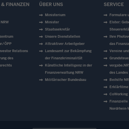
 & FINANZEN
ÜBER UNS
SERVICE
Ministerium
Formulare 
z NRW
Minister
Elster: Geb
Staatssekretär
Steuererklä
zentrum
Unsere Dienststellen
Ihre Photov
tur/ÖPP
Attraktiver Arbeitgeber
das Finanz
vestor Relations
Landesamt zur Bekämpfung
Vereine un
rung des
der Finanzkriminalität
Grundsteue
srechts
Künstliche Intelligenz in der
vergabe.NR
Finanzverwaltung NRW
des Landes
Militärischer Bundesbau
Beihilfe N
Erklärfilme
CoWorking
Finanzielle
Nordrhein-