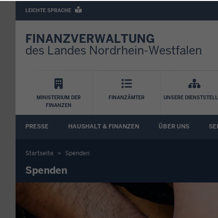
Barrierearme
LEICHTE SPRACHE
Sprachen
FINANZVERWALTUNG
des Landes Nordrhein-Westfalen
Hauptnavigation
MINISTERIUM DER
FINANZÄMTER
UNSERE DIENSTSTEL
FINANZEN
FA
PRESSE
HAUSHALT & FINANZEN
ÜBER UNS
SE
Untermenü
Startseite
Spenden
Sie
Spenden
befinden
sich
hier