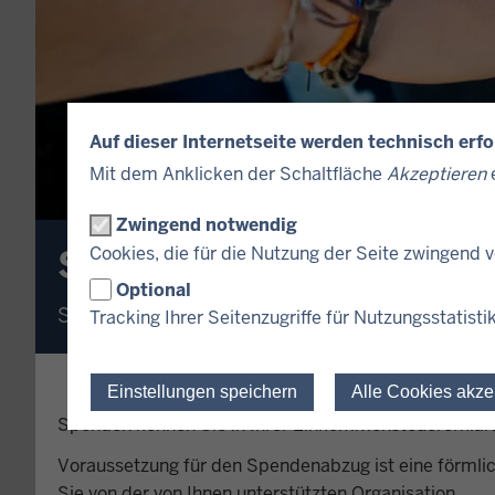
Auf dieser Internetseite werden technisch erf
Mit dem Anklicken der Schaltfläche
Akzeptieren
e
Zwingend notwendig
Spenden
Cookies, die für die Nutzung der Seite zwingend
Optional
So machen Sie Ihre Aufwendungen bei der Ei
Tracking Ihrer Seitenzugriffe für Nutzungsstatisti
Einstellungen speichern
Alle Cookies akze
Spenden können Sie in Ihrer Einkommensteuererklär
Voraussetzung für den Spendenabzug ist eine förmli
Sie von der von Ihnen unterstützten Organisation.