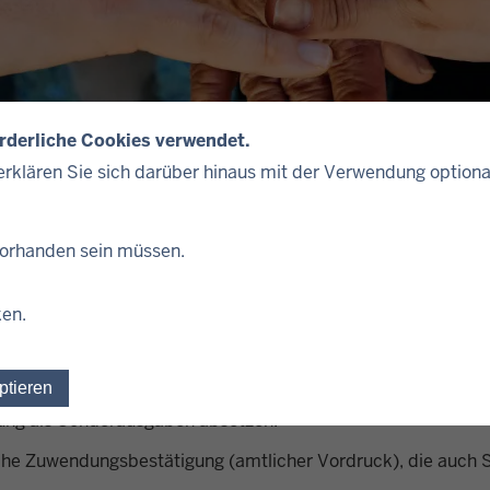
orderliche Cookies verwendet.
rklären Sie sich darüber hinaus mit der Verwendung optiona
 vorhanden sein müssen.
nkommensteuer geltend.
ken.
ptieren
Einwilligung für optionale Cookies widerrufen
ung als Sonderausgaben absetzen.
che Zuwendungsbestätigung (amtlicher Vordruck), die auch 