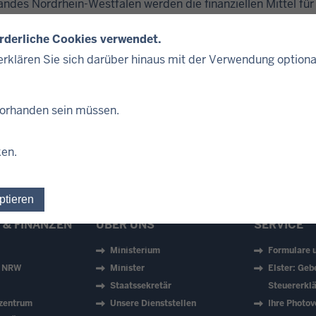
ndes Nordrhein-Westfalen werden die finanziellen Mittel für
 dargestellt. Der Haushaltsplan wird durch das Haushaltsgeset
orderliche Cookies verwendet.
rklären Sie sich darüber hinaus mit der Verwendung optiona
 vorhanden sein müssen.
ken.
ptieren
Einwilligung für optionale Cookies widerrufen
 & FINANZEN
ÜBER UNS
SERVICE
Ministerium
Formulare 
z NRW
Minister
Elster: Geb
Staatssekretär
Steuererklä
zentrum
Unsere Dienststellen
Ihre Photov