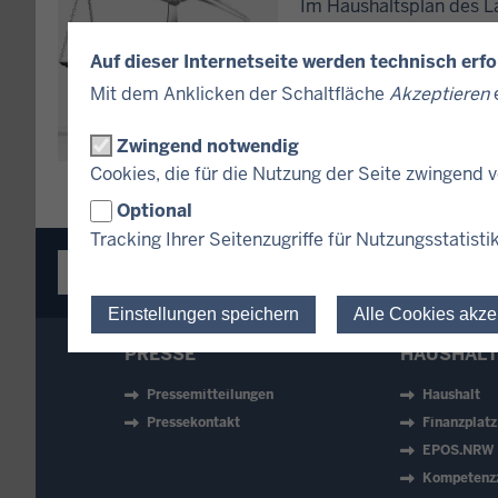
Im Haushaltsplan des La
die erwarteten Einnahmen
Auf dieser Internetseite werden technisch erf
Mit dem Anklicken der Schaltfläche
Akzeptieren
e
Zwingend notwendig
Cookies, die für die Nutzung der Seite zwingend
Optional
Tracking Ihrer Seitenzugriffe für Nutzungsstatisti
IM ÜBERBLICK
INHALT
Einstellungen speichern
Alle Cookies akze
PRESSE
HAUSHALT
Pressemitteilungen
Haushalt
Pressekontakt
Finanzplat
EPOS.NRW
Kompetenz