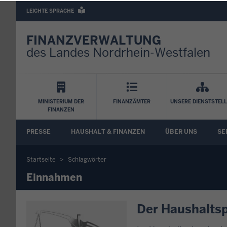
Barrierearme
LEICHTE SPRACHE
Sprachen
FINANZVERWALTUNG
des Landes Nordrhein-Westfalen
Hauptnavigation
MINISTERIUM DER
FINANZÄMTER
UNSERE DIENSTSTEL
FINANZEN
FA
PRESSE
HAUSHALT & FINANZEN
ÜBER UNS
SE
Untermenü
Startseite
Schlagwörter
Sie
Einnahmen
befinden
Der Haushalts
sich
hier