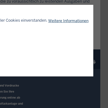
 die zu voraussichtlich zu leistenden Ausgaben und
z festgestellt. Er enthält die f...
ler Cookies einverstanden.
Weitere Informationen
DRUCKEN
und Vordrucke
en Sie Ihre
rung online ab
oltaikanlage und