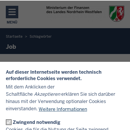
Direkt zum Inhalt
MENÜ
NAVIGATION AKTIVIEREN/DEAKTIVIEREN: MENÜ
Startseite
Schlagwörter
Sie
Job
befinden
sich
Aktuelle Stellenangebote - Wir suchen
hier
Sie!
Auf dieser Internetseite werden technisch
erforderliche Cookies verwendet.
Möchten Sie sich beruflich verändern und Ihre
Mit dem Anklicken der
Kenntnisse in einem modernen Arbeitsumfeld
Schaltfläche
Akzeptieren
erklären Sie sich darüber
einbringen? Dann sind Sie bei uns genau richtig!
hinaus mit der Verwendung optionaler Cookies
einverstanden.
Weitere Informationen
Zwingend notwendig
IM ÜBERBLICK
Cookies, die für die Nutzung der Seite zwingend