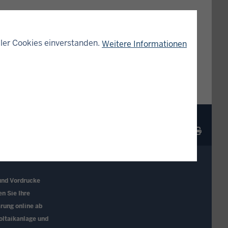
ler Cookies einverstanden.
Weitere Informationen
DRUCKEN
und Vordrucke
en Sie Ihre
rung online ab
oltaikanlage und