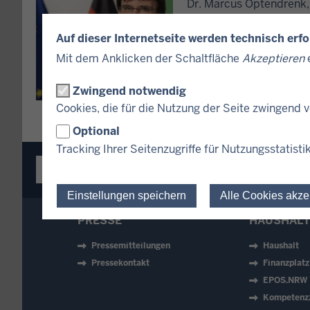
Dr. Marcus Optendrenk,
Auf dieser Internetseite werden technisch erf
Mit dem Anklicken der Schaltfläche
Akzeptieren
e
Zwingend notwendig
Cookies, die für die Nutzung der Seite zwingend
Optional
Tracking Ihrer Seitenzugriffe für Nutzungsstatisti
IM ÜBERBLICK
INHALT
Einstellungen speichern
Alle Cookies akze
PRESSE
HAUSHALT
Pressemitteilungen
Haushalt
Pressekontakt
Finanzplat
EPOS.NRW
Kompetenz