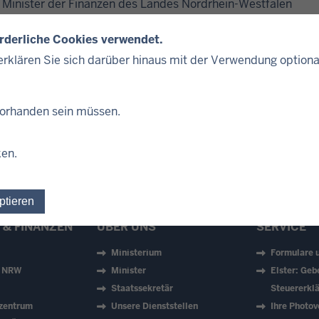
 Minister der Finanzen des Landes Nordrhein-Westfalen
orderliche Cookies verwendet.
rklären Sie sich darüber hinaus mit der Verwendung optiona
 vorhanden sein müssen.
ken.
ptieren
Einwilligung für optionale Cookies widerrufen
 & FINANZEN
ÜBER UNS
SERVICE
Ministerium
Formulare 
z NRW
Minister
Elster: Geb
Staatssekretär
Steuererklä
zentrum
Unsere Dienststellen
Ihre Photov