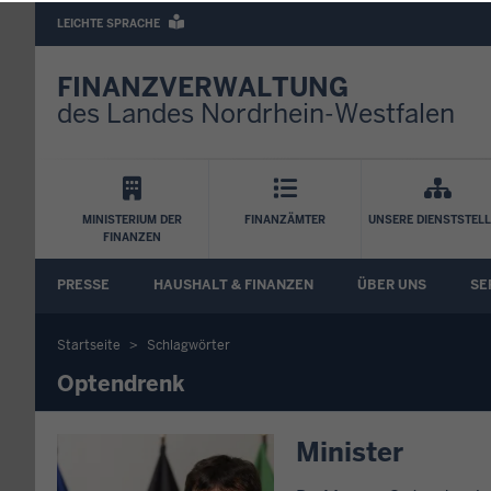
Barrierearme
LEICHTE SPRACHE
Sprachen
FINANZVERWALTUNG
des Landes Nordrhein-Westfalen
Hauptnavigation
MINISTERIUM DER
FINANZÄMTER
UNSERE DIENSTSTEL
FINANZEN
FA
PRESSE
HAUSHALT & FINANZEN
ÜBER UNS
SE
Untermenü
Startseite
Schlagwörter
Sie
Optendrenk
befinden
Minister
sich
hier