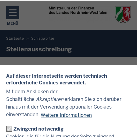
Direkt zum Inhalt
MENÜ
NAVIGATION AKTIVIEREN/DEAKTIVIEREN: MENÜ
Startseite
Schlagwörter
Sie
Stellenausschreibung
befinden
sich
Aktuelle Stellenangebote - Wir suchen
hier
Sie!
Auf dieser Internetseite werden technisch
erforderliche Cookies verwendet.
Möchten Sie sich beruflich verändern und Ihre
Mit dem Anklicken der
Kenntnisse in einem modernen Arbeitsumfeld
Schaltfläche
Akzeptieren
erklären Sie sich darüber
einbringen? Dann sind Sie bei uns genau richtig!
hinaus mit der Verwendung optionaler Cookies
einverstanden.
Weitere Informationen
Zwingend notwendig
IM ÜBERBLICK
Cookies, die für die Nutzung der Seite zwingend