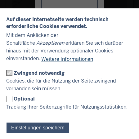
Auf dieser Internetseite werden technisch
This website contains
erforderliche Cookies verwendet.
information and documents
Mit dem Anklicken der
which are for information
Schaltfläche
Akzeptieren
erklären Sie sich darüber
purposes only. They do not
constitute an offer nor an
hinaus mit der Verwendung optionaler Cookies
Rating
invitation to subscribe to or
einverstanden.
Weitere Informationen
to purchase securities, nor
are the information or
Zwingend notwendig
documents contained
Cookies, die für die Nutzung der Seite zwingend
thereon meant to serve as a
vorhanden sein müssen.
basis for any kind of
obligation, contractual or
Optional
otherwise.
Tracking Ihrer Seitenzugriffe für Nutzungsstatistiken.
The following information
and documents are not
Einstellungen speichern
directed at and may not be
viewed by or distributed to