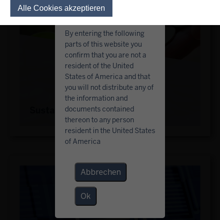
any person resident in the
Alle Cookies akzeptieren
Einwilligung für optionale 
United States of America.
By entering the following
parts of this website you
confirm that you are not a
resident of the United
States of America and that
you will not distribute any of
the information and
documents contained
Sustainability
thereon to any person
resident in the United States
of America
Abbrechen
Ok