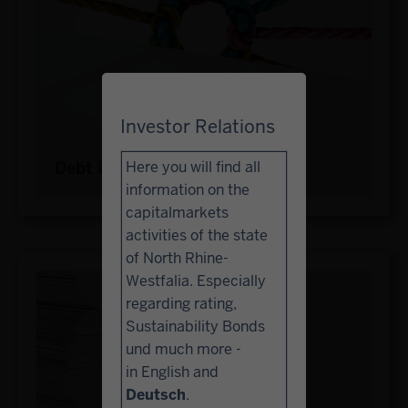
Investor Relations
Debt Issuance Program
Here you will find all
information on the
capitalmarkets
activities of the state
of North Rhine-
Westfalia. Especially
regarding rating,
Sustainability Bonds
und much more -
in English and
Deutsch
.