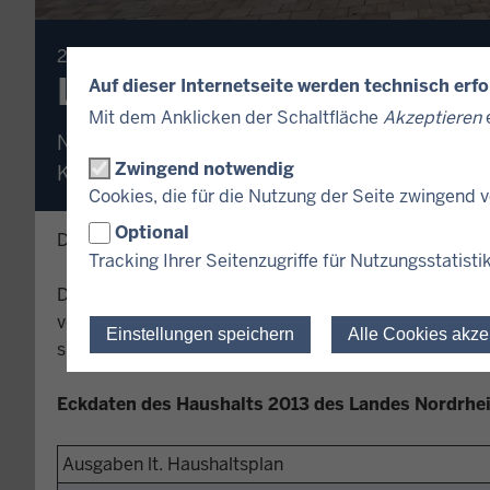
20.03.2013
Landtag beschließt Hau
Auf dieser Internetseite werden technisch erf
Mit dem Anklicken der Schaltfläche
Akzeptieren
e
Neuverschuldung von 3,4 Milliarden Euro als we
Zwingend notwendig
Kinderbetreuung, Bildung und Kommunen.
Cookies, die für die Nutzung der Seite zwingend
Optional
Der Landtag hat heute mit den Stimmen der rot-grün
Tracking Ihrer Seitenzugriffe für Nutzungsstatisti
Die Landesregierung hat damit den dritten Haushalt i
vorgelegt und einen weiteren großen Schritt auf dem 
Einstellungen speichern
Alle Cookies akze
sie in die Zukunft des Landes mit besserer Kinderbe
Eckdaten des Haushalts 2013 des Landes Nordrhe
Ausgaben lt. Haushaltsplan