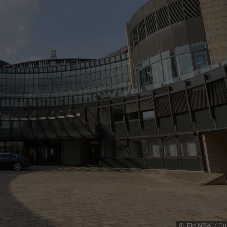
©
FM NRW / Gün