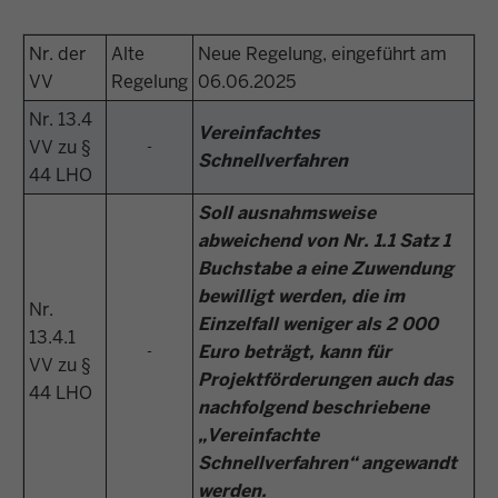
Nr. der
Alte
Neue Regelung, eingeführt am
VV
Regelung
06.06.2025
Nr. 13.4
Vereinfachtes
VV zu §
-
Schnellverfahren
44 LHO
Soll ausnahmsweise
abweichend von Nr. 1.1 Satz 1
Buchstabe a eine Zuwendung
bewilligt werden, die im
Nr.
Einzelfall weniger als 2 000
13.4.1
Euro beträgt, kann für
-
VV zu §
Projektförderungen auch das
44 LHO
nachfolgend beschriebene
„Vereinfachte
Schnellverfahren“ angewandt
werden.