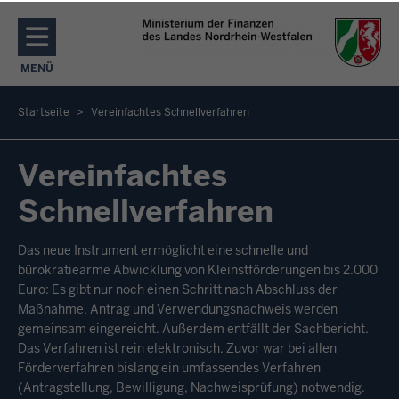
Direkt zum Inhalt
MENÜ
NAVIGATION AKTIVIEREN/DEAKTIVIEREN: MENÜ
Startseite
Vereinfachtes Schnellverfahren
Sie
befinden
Vereinfachtes
sich
Schnellverfahren
hier
Das neue Instrument ermöglicht eine schnelle und
bürokratiearme Abwicklung von Kleinstförderungen bis 2.000
Euro: Es gibt nur noch einen Schritt nach Abschluss der
Maßnahme. Antrag und Verwendungsnachweis werden
gemeinsam eingereicht. Außerdem entfällt der Sachbericht.
Das Verfahren ist rein elektronisch. Zuvor war bei allen
Förderverfahren bislang ein umfassendes Verfahren
(Antragstellung, Bewilligung, Nachweisprüfung) notwendig.