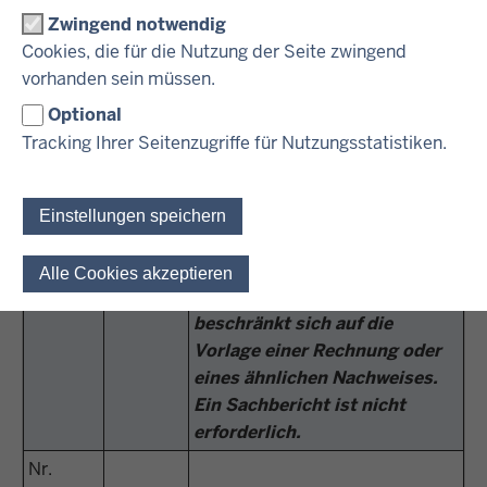
erfolgen.
Zwingend notwendig
Das Antragsformular auf
Cookies, die für die Nutzung der Seite zwingend
Gewährung der Zuwendung
vorhanden sein müssen.
enthält zugleich die
Optional
Beantragung der Auszahlung
Tracking Ihrer Seitenzugriffe für Nutzungsstatistiken.
und den
Nr.
Verwendungsnachweis. Mit
13.4.4
dem Antrag ist gleichzeitig der
Einstellungen speichern
VV/VVG
Verwendungsnachweis
-
zu § 44
vorzulegen. Der
Alle Cookies akzeptieren
Einwilligung für optionale 
LHO
Verwendungsnachweis
beschränkt sich auf die
Vorlage einer Rechnung oder
eines ähnlichen Nachweises.
Ein Sachbericht ist nicht
erforderlich.
Nr.