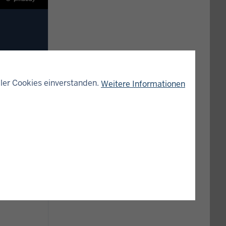
ht der
gung ist
ler Cookies einverstanden.
Weitere Informationen
 diesem
 einer
netseite