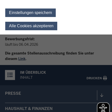
Ziel:
skalierbare und sichere Cloud-Strukturen als Fundament für
Einstellungen speichern
KI und Digitalisierung etablieren
Gehalt:
Alle Cookies akzeptieren
Einwilligung für optionale 
A13/ E13
Bewerbungsfrist:
läuft bis 06.04.2026
Die gesamte Stellenausschreibung finden Sie unter
diesem
Link
.
IM ÜBERBLICK
INHALT
DRUCKEN
PRESSE
HAUSHALT & FINANZEN