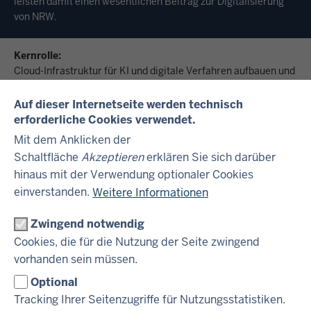
leisten damit einen wesentlichen Beitrag zur Digitalisierung
von NRW.
Kernrolle:
Cloud-Infrastruktur für KI und digitale Verfahren aufbauen und
steuern
Auf dieser Internetseite werden technisch
Aufgaben:
erforderliche Cookies verwendet.
Leitung des Cloud-Einführungsprojekts
Mit dem Anklicken der
Aufbau einer hybriden Multi-Cloud-Infrastruktur
Entwicklung technischer und organisatorischer Strukturen für
Schaltfläche
Akzeptieren
erklären Sie sich darüber
Cloud-Nutzung
hinaus mit der Verwendung optionaler Cookies
Sicherstellung von IT-Sicherheit, Datenschutz und Compliance
einverstanden.
Weitere Informationen
Erarbeitung von Betriebskonzepten und Technologie-
Roadmaps
Zwingend notwendig
Auswahl geeigneter Cloud-Architekturen für KI-Anwendungen
Cookies, die für die Nutzung der Seite zwingend
Abstimmung mit Fachbereichen und Begleitung der
vorhanden sein müssen.
Transformation
Optional
Charakter der Stelle:
Tracking Ihrer Seitenzugriffe für Nutzungsstatistiken.
technisch-strategisch, mit hoher Steuerungsverantwortung