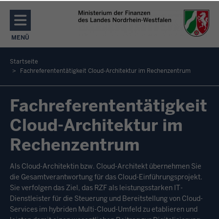
Direkt zum Inhalt
MENÜ
NAVIGATION AKTIVIEREN/DEAKTIVIEREN: MENÜ
Startseite
Fachreferententätigkeit Cloud-Architektur im Rechenzentrum
Sie
befinden
Fachreferententätigkeit
sich
hier
Cloud-Architektur im
Rechenzentrum
Als Cloud-Architektin bzw. Cloud-Architekt übernehmen Sie
die Gesamtverantwortung für das Cloud-Einführungsprojekt.
Sie verfolgen das Ziel, das RZF als leistungsstarken IT-
Dienstleister für die Steuerung und Bereitstellung von Cloud-
Services im hybriden Multi-Cloud-Umfeld zu etablieren und