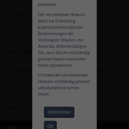
bestimmt.
Wie wird die „NRW-Grundgesetz-Anleihe“
Der vorstehende Hinweis
dient zur Einhaltung
zurückgezahlt?
kapitalmarktrechtlicher
Bestimmungen der
Vereinigten Staaten von
Wie werden die Erlöse der „NRW-Grundgesetz-
Amerika. Bitte bestätigen
Anleihe“ verwendet?
Sie, dass Sie ihn vollständig
gelesen haben und seinen
Inhalt akzeptieren.
Wie hoch ist der Zinssatz (Kupon) den die „NRW-
Ich habe den vorstehenden
Grundgesetz Anleihe" zahlt?
Hinweis vollständig gelesen
und akzeptiere seinen
Inhalt.
Wie hoch ist die Rendite der „NRW-Grundgesetz-
Anleihe" ?
Abbrechen
Ok