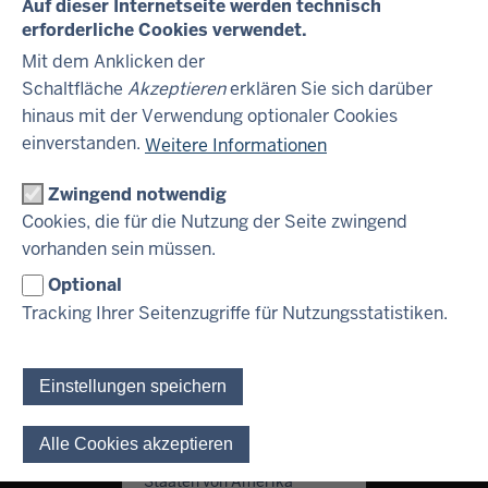
Auf dieser Internetseite werden technisch
„NRW-Grundgesetz-Anleihe“?
Registrierungserfordernis
erforderliche Cookies verwendet.
nach den Vorschriften des
Mit dem Anklicken der
U.S. Securities Act von 1933
Ab wann kann ich die „NRW-Grundgesetz-Anleihe"
in der derzeit gültigen
Schaltfläche
Akzeptieren
erklären Sie sich darüber
Fassung verkauft oder zum
hinaus mit der Verwendung optionaler Cookies
erwerben?
Kauf angeboten werden.
einverstanden.
Weitere Informationen
Wir beabsichtigen nicht, das
Durch wen wird die „NRW-Grundgesetz-Anleihe"
Zwingend notwendig
Angebot vollständig oder
teilweise in den Vereinigten
Cookies, die für die Nutzung der Seite zwingend
vertrieben?
Staaten von Amerika zu
vorhanden sein müssen.
registrieren oder ein
Optional
öffentliches Angebot in den
Gibt es einen festgelegten Mindestbetrag, um die
Tracking Ihrer Seitenzugriffe für Nutzungsstatistiken.
Vereinigten Staaten von
„NRW-Grundgesetz-Anleihe“ zu erwerben?
Amerika durchzuführen.
Die auf den folgenden
Internet-Seiten enthaltenen
Einstellungen speichern
Wann und wie erhalte ich die Zinsen?
Informationen sind nicht zur
Weitergabe in die bzw.
Alle Cookies akzeptieren
Einwilligung für optionale 
innerhalb der Vereinigten
Was ist ein langer Zinskupon?
Staaten von Amerika