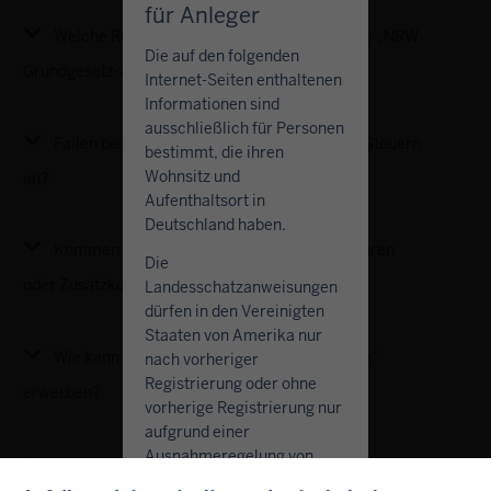
für Anleger
Welche Risiken gehe ich mit dem Erwerb der „NRW-
Die auf den folgenden
Grundgesetz-Anleihe“ ein?
Internet-Seiten enthaltenen
Informationen sind
ausschließlich für Personen
Fallen bei der „NRW-Grundgesetz-Anleihe“ Steuern
bestimmt, die ihren
Wohnsitz und
an?
Aufenthaltsort in
Deutschland haben.
Kommen bei dem Erwerb der Anleihe Gebühren
Die
oder Zusatzkosten auf mich zu?
Landesschatzanweisungen
dürfen in den Vereinigten
Staaten von Amerika nur
Wie kann ich die „NRW-Grundgesetz-Anleihe"
nach vorheriger
Registrierung oder ohne
erwerben?
vorherige Registrierung nur
aufgrund einer
Ausnahmeregelung von
Wo finde ich die rechtliche Dokumentation zu der
dem