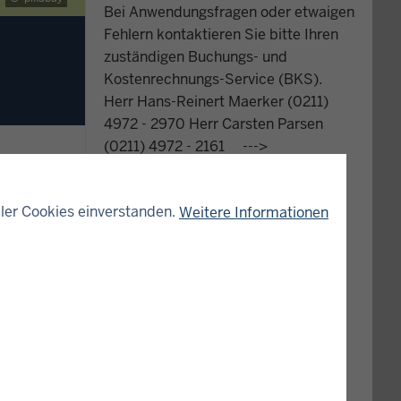
Bei Anwendungsfragen oder etwaigen
Fehlern kontaktieren Sie bitte Ihren
zuständigen Buchungs- und
Kostenrechnungs-Service (BKS).
Herr Hans-Reinert Maerker (0211)
4972 - 2970 Herr Carsten Parsen
(0211) 4972 - 2161 --->
ler Cookies einverstanden.
Weitere Informationen