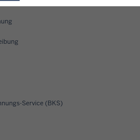
nung
eibung
hnungs-Service (BKS)