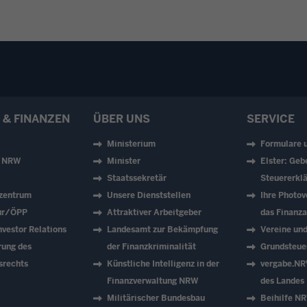
 & FINANZEN
ÜBER UNS
SERVICE
Ministerium
Formulare 
z NRW
Minister
Elster: Geb
Staatssekretär
Steuererklä
zentrum
Unsere Dienststellen
Ihre Photov
tur/ÖPP
Attraktiver Arbeitgeber
das Finanz
vestor Relations
Landesamt zur Bekämpfung
Vereine un
rung des
der Finanzkriminalität
Grundsteue
srechts
Künstliche Intelligenz in der
vergabe.NR
Finanzverwaltung NRW
des Landes
Militärischer Bundesbau
Beihilfe N