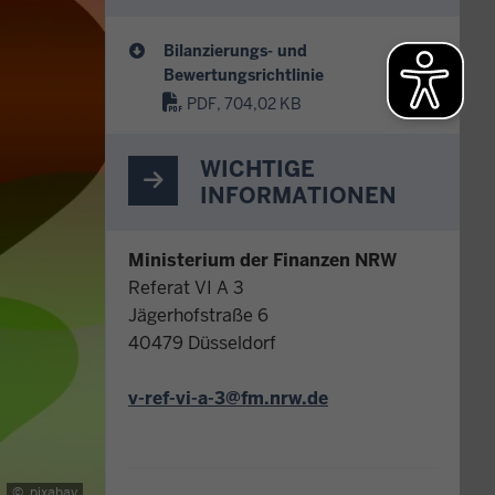
Bilanzierungs- und
Bewertungsrichtlinie
PDF, 704,02 KB
WICHTIGE
INFORMATIONEN
Ministerium der Finanzen NRW
Referat VI A 3
Jägerhofstraße 6
40479 Düsseldorf
v-ref-vi-a-3@fm.nrw.de
©
pixabay