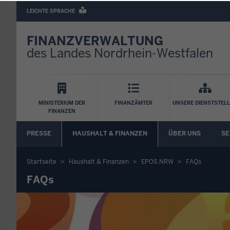
Barrierearme
LEICHTE SPRACHE
Sprachen
FINANZVERWALTUNG
des Landes Nordrhein-Westfalen
Hauptnavigation
MINISTERIUM DER
FINANZÄMTER
UNSERE DIENSTSTEL
FINANZEN
FA
PRESSE
HAUSHALT & FINANZEN
ÜBER UNS
SE
Untermenü
Startseite
Haushalt & Finanzen
EPOS.NRW
FAQs
Sie
FAQs
befinden
sich
hier