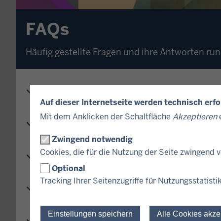
FAQs
Häufig gestellte Fragen und ihre Antworten 
Allgemeine Fragen zu EPOS.NRW
Auf dieser Internetseite werden technisch erf
Mit dem Anklicken der Schaltfläche
Akzeptieren
e
Fragen zum Projektablauf
Zwingend notwendig
Cookies, die für die Nutzung der Seite zwingend
Fragen zur Budgetierung
Optional
Tracking Ihrer Seitenzugriffe für Nutzungsstatisti
Fragen zur Finanzbuchhaltung/Zahlun
Einstellungen speichern
Alle Cookies akze