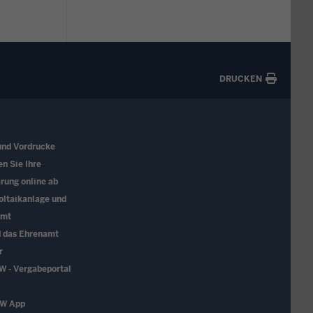
DRUCKEN
und Vordrucke
en Sie Ihre
rung online ab
oltaikanlage und
amt
d das Ehrenamt
r
W - Vergabeportal
RW App