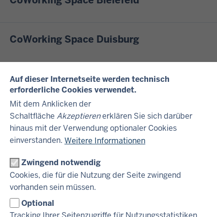
CoWorking Space Duisburg
CoWorking Space Düsseldorf
Auf dieser Internetseite werden technisch
erforderliche Cookies verwendet.
NEU!
Mit dem Anklicken der
Schaltfläche
Akzeptieren
erklären Sie sich darüber
hinaus mit der Verwendung optionaler Cookies
CoWorking Space Gelsenkirchen
einverstanden.
Weitere Informationen
NEU!
Zwingend notwendig
Cookies, die für die Nutzung der Seite zwingend
CoWorking Space Köln
vorhanden sein müssen.
Optional
Tracking Ihrer Seitenzugriffe für Nutzungsstatistiken.