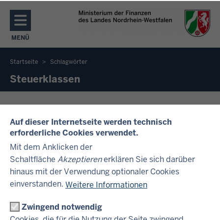
Direkt zum Inhalt
MENÜ
NAVIGATION AKTIVIEREN/DEAKTIVIEREN: MENÜ
Startseite
Schlagwörter
Sie
Steuerklassen
befinden
sich
FAQ Steuerabzugsmerkmale
hier
Auf dieser Internetseite werden technisch
Hier haben wir für Sie wichtige Fragen zu den
erforderliche Cookies verwendet.
Steuerabzugsmerkmalen wie Steuerklassen,
Mit dem Anklicken der
Freibeträge etc. zusammen gestellt. Weiterführende
Schaltfläche
Akzeptieren
erklären Sie sich darüber
Informationen finden Sie im Download- Bereich.
hinaus mit der Verwendung optionaler Cookies
einverstanden.
Weitere Informationen
Zwingend notwendig
IM ÜBERBLICK
Cookies, die für die Nutzung der Seite zwingend