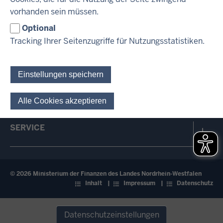
INHALT
DRUCKEN
vorhanden sein müssen.
Optional
PRESSE
Tracking Ihrer Seitenzugriffe für Nutzungsstatistiken.
HAUSHALT & FINANZEN
Einstellungen speichern
ÜBER UNS
Alle Cookies akzeptieren
Einwilligung für optionale 
SERVICE
© 2026 Ministerium der Finanzen des Landes Nordrhein-Westfalen
Fußzeile
Inhalt
Impressum
Datenschutz
Datenschutzeinstellungen