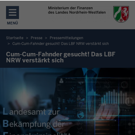
Direkt zum Inhalt
MENÜ
NAVIGATION AKTIVIEREN/DEAKTIVIEREN: MENÜ
Startseite
Presse
Pressemitteilungen
Cum-Cum-Fahnder gesucht! Das LBF NRW verstärkt sich
Sie
Cum-Cum-Fahnder gesucht! Das LBF
befinden
NRW verstärkt sich
sich
hier