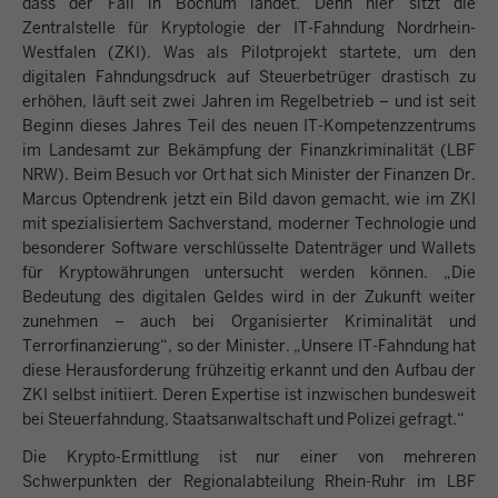
dass der Fall in Bochum landet. Denn hier sitzt die
Zentralstelle für Kryptologie der IT-Fahndung Nordrhein-
Westfalen (ZKI). Was als Pilotprojekt startete, um den
digitalen Fahndungsdruck auf Steuerbetrüger drastisch zu
erhöhen, läuft seit zwei Jahren im Regelbetrieb – und ist seit
Beginn dieses Jahres Teil des neuen IT-Kompetenzzentrums
im Landesamt zur Bekämpfung der Finanzkriminalität (LBF
NRW). Beim Besuch vor Ort hat sich Minister der Finanzen Dr.
Marcus Optendrenk jetzt ein Bild davon gemacht, wie im ZKI
mit spezialisiertem Sachverstand, moderner Technologie und
besonderer Software verschlüsselte Datenträger und Wallets
für Kryptowährungen untersucht werden können. „Die
Bedeutung des digitalen Geldes wird in der Zukunft weiter
zunehmen – auch bei Organisierter Kriminalität und
Terrorfinanzierung“, so der Minister. „Unsere IT-Fahndung hat
diese Herausforderung frühzeitig erkannt und den Aufbau der
ZKI selbst initiiert. Deren Expertise ist inzwischen bundesweit
bei Steuerfahndung, Staatsanwaltschaft und Polizei gefragt.“
Die Krypto-Ermittlung ist nur einer von mehreren
Schwerpunkten der Regionalabteilung Rhein-Ruhr im LBF