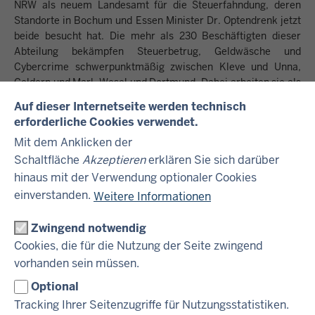
NRW als neuem Landesamt für die Steuerfahndung, deren
Standorte in Bochum und Essen Minister Dr. Optendrenk jetzt
beide besucht hat. Die mehr als 230 Beschäftigten dieser
Abteilung bekämpfen Steuerbetrug, Geldwäsche und
Cybercrime schwerpunktmäßig zwischen Kleve und Unna,
Geldern und Marl, Wesel und Dortmund. Dabei arbeiten sie als
Kooperationspartner beispielsweise in der
Auf dieser Internetseite werden technisch
Sicherheitskooperation Ruhr (SiKo Ruhr) zur Bekämpfung der
erforderliche Cookies verwendet.
Clankriminalität im Ruhrgebiet mit.
Mit dem Anklicken der
Besondere Erfolge im Kampf gegen organisierte
Schaltfläche
Akzeptieren
erklären Sie sich darüber
Finanzkriminalität hat die Regionalabteilung Rhein-Ruhr
hinaus mit der Verwendung optionaler Cookies
zuletzt im Bereich des Umsatzsteuerbetrugs zu verzeichnen.
einverstanden.
Weitere Informationen
In einem Fall wurde gemeinsam mit der Europäischen
Staatsanwaltschaft (EUSta) ein professionell aufgezogenes
Zwingend notwendig
Umsatzsteuer-Betrugsmodell chinesischer Drahtzieher
Cookies, die für die Nutzung der Seite zwingend
aufgedeckt. Der geschätzte Steuerschaden liegt bei über 30
Millionen Euro. Die Unternehmer sollen unterschiedliche
vorhanden sein müssen.
Verbrauchsgüter wie Tablets, Kleidung und Smartphones nach
Optional
Tschechien und Deutschland eingeführt und dabei den
Tracking Ihrer Seitenzugriffe für Nutzungsstatistiken.
Warenwert deutlich verzerrt angegeben haben. Die