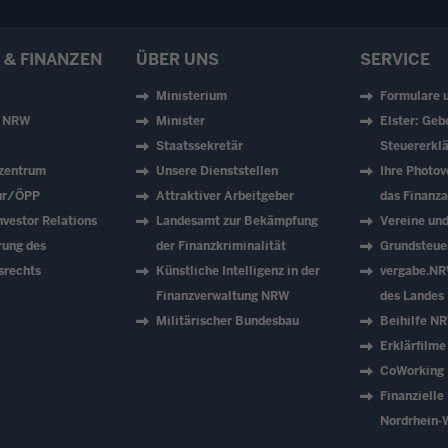
 & FINANZEN
ÜBER UNS
SERVICE
Ministerium
Formulare 
z NRW
Minister
Elster: Geb
Staatssekretär
Steuererklä
zentrum
Unsere Dienststellen
Ihre Photov
tur/ÖPP
Attraktiver Arbeitgeber
das Finanz
vestor Relations
Landesamt zur Bekämpfung
Vereine un
rung des
der Finanzkriminalität
Grundsteue
srechts
Künstliche Intelligenz in der
vergabe.NR
Finanzverwaltung NRW
des Landes
Militärischer Bundesbau
Beihilfe N
Erklärfilme
CoWorking
Finanzielle
Nordrhein-