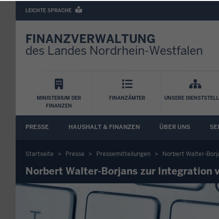
Barrierearme
LEICHTE SPRACHE
Sprachen
FINANZVERWALTUNG
des Landes Nordrhein-Westfalen
Hauptnavigation
MINISTERIUM DER
FINANZÄMTER
UNSERE DIENSTSTEL
FINANZEN
FA
PRESSE
HAUSHALT & FINANZEN
ÜBER UNS
SE
Untermenü
Startseite
Presse
Pressemitteilungen
Norbert Walter-Borja
Sie
Norbert Walter-Borjans zur Integration v
befinden
sich
hier