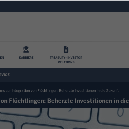
Direkt zum Inhalt
LEN
KARRIERE
TREASURY–INVESTOR
RELATIONS
RVICE
ns zur Integration von Flüchtlingen: Beherzte Investitionen in die Zukunft
on Flüchtlingen: Beherzte Investitionen in di