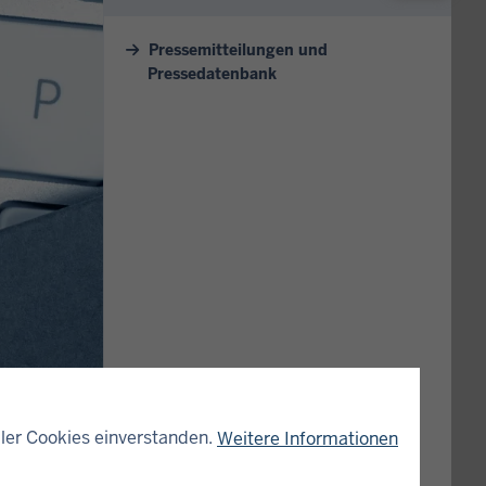
Pressemitteilungen und
Pressedatenbank
ler Cookies einverstanden.
Weitere Informationen
ndolf Berold