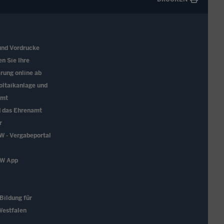
und Vordrucke
en Sie Ihre
rung online ab
oltaikanlage und
amt
d das Ehrenamt
r
W - Vergabeportal
RW App
 Bildung für
Westfalen