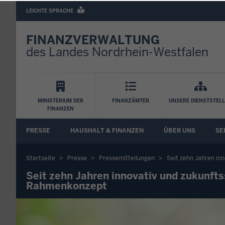
Barrierearme
LEICHTE SPRACHE
Sprachen
FINANZVERWALTUNG
des Landes Nordrhein-Westfalen
Hauptnavigation
MINISTERIUM DER
FINANZÄMTER
UNSERE DIENSTSTEL
FINANZEN
FA
PRESSE
HAUSHALT & FINANZEN
ÜBER UNS
SE
Untermenü
Startseite
Presse
Pressemitteilungen
Seit zehn Jahren in
Sie
Seit zehn Jahren innovativ und zukunfts
Rahmenkonzept
befinden
sich
hier