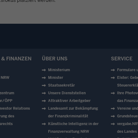
tsfokus platziert werden.
 & FINANZEN
ÜBER UNS
SERVICE
Ministerium
Formulare 
z NRW
Minister
Elster: Geb
Staatssekretär
Steuererklä
zentrum
Unsere Dienststellen
Ihre Photov
tur/ÖPP
Attraktiver Arbeitgeber
das Finanz
vestor Relations
Landesamt zur Bekämpfung
Vereine un
rung des
der Finanzkriminalität
Grundsteue
srechts
Künstliche Intelligenz in der
vergabe.NR
Finanzverwaltung NRW
des Landes