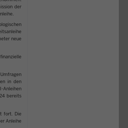
ission der
nleihe.
ologischen
itsanleihe
meter neue
inanzielle
n Umfragen
len in den
I-Anleihen
24 bereits
 fort. Die
er Anleihe