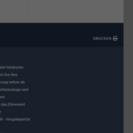
DRUCKEN
und Vordrucke
en Sie Ihre
rung online ab
oltaikanlage und
amt
d das Ehrenamt
r
W - Vergabeportal