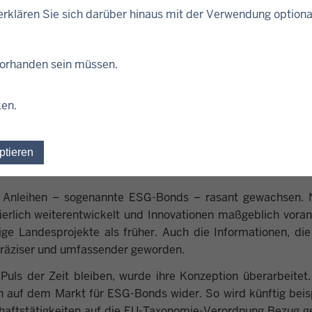
unter den Ländern. Und der Beginn einer – ebenfalls nach
rklären Sie sich darüber hinaus mit der Verwendung optiona
tigkeitsanleihen mit einem Gesamtvolumen von über 24 Milli
n der größte öffentliche Emittent nachhaltiger Anleihen auf 
 vorhanden sein müssen.
cht das Land gezielt Anleger an, die Wert auf nachhaltige In
 Anleihen tragen dazu bei, das Land zukunftssicher zu machen
ken.
Unsere Nachhaltigkeitsanleihen sind ein echtes Erfolgsmode
zehn Jahren. Hier trifft Kapital auf Nachhaltigkeit und R
ptieren
Einwilligung für optionale Cookies widerrufen
im Markt zeigt, dass dieses Konzept funktioniert. So s
.“
ge Anleihen – sogenannte ESG-Bonds – rasant gewachsen. 
ierlich weiterentwickelt und Innovationen maßgeblich voran
ige Landesprojekte als früher. Auch die Informationen, di
h präziser und umfassender geworden.
Puls der Zeit bleiben, wurde ihre Konzeption überarbeitet
n auf dem Markt für ESG-Bonds wider. So wird künftig beis
tschaftstätigkeiten auf die EU-Taxonomie-Verordnung Bezug