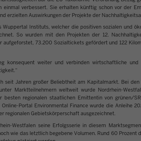
 einmal verbessert. Sie erhalten künftig schon vor der Em
nd erzielten Auswirkungen der Projekte der Nachhaltigkeitsa
s Wuppertal Instituts, welcher die positiven sozialen und ök
hnet. So wurden mit den Projekten der 12. Nachhaltigke
 aufgeforstet, 73.200 Sozialtickets gefördert und 122 Kilo
g konsequent weiter und verbinden wirtschaftliche und f
igkeit.“
ch seit Jahren großer Beliebtheit am Kapitalmarkt. Bei de
l“ unter Marktteilnehmern weltweit wurde Nordrhein-Westfa
 besten regionalen staatlichen Emittentin von grünen/SR
 Online-Portal Environmental Finance wurde die Anleihe 20
ner regionalen Gebietskörperschaft ausgezeichnet.
rhein-Westfalen seine Erfolgsserie in diesem Marktsegment
hoch wie das letztlich begebene Volumen. Rund 60 Prozent d