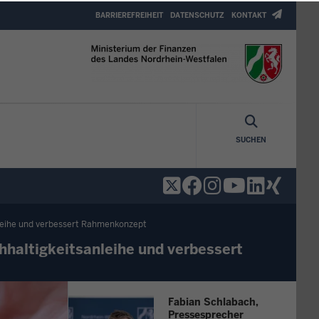
Header
BARRIEREFREIHEIT
DATENSCHUTZ
KONTAKT
Top
Menu
SUCHEN
anleihe und verbessert Rahmenkonzept
hhaltigkeitsanleihe und verbessert
Fabian Schlabach,
Pressesprecher