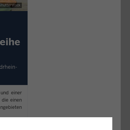
Shutterstock
leihe
drhein-
 und einer
 die einen
engebieten
ine erste