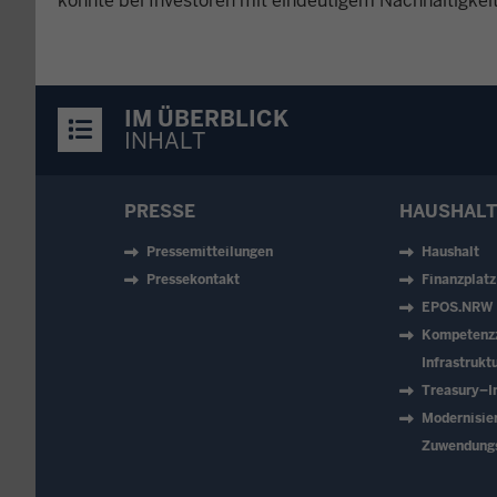
konnte bei Investoren mit eindeutigem Nachhaltigkei
IM ÜBERBLICK
INHALT
PRESSE
HAUSHALT
Pressemitteilungen
Haushalt
Pressekontakt
Finanzplat
EPOS.NRW
Kompetenz
Infrastruk
Treasury–In
Modernisie
Zuwendung