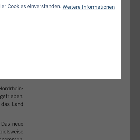
haltigen –
ler Cookies einverstanden.
Weitere Informationen
arden Euro
regionaler
vestitionen
.
ll made in
endite auf
toßen wir
Nordrhein-
getrieben.
e das Land
. Das neue
pielsweise
 genommen.