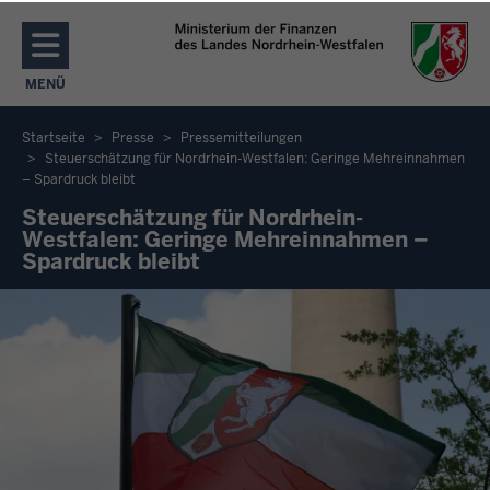
Direkt zum Inhalt
MENÜ
NAVIGATION AKTIVIEREN/DEAKTIVIEREN: MENÜ
Startseite
Presse
Pressemitteilungen
Steuerschätzung für Nordrhein-Westfalen: Geringe Mehreinnahmen
Sie
– Spardruck bleibt
befinden
Steuerschätzung für Nordrhein-
sich
Westfalen: Geringe Mehreinnahmen –
Spardruck bleibt
hier