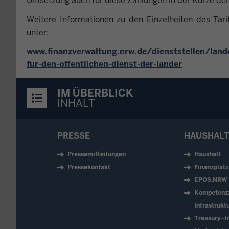
Umsetzung auch für diese Zahlungen in der Kürze der
Weitere Informationen zu den Einzelheiten des Ta
unter:
www.finanzverwaltung.nrw.de/dienststellen/lan
fur-den-offentlichen-dienst-der-lander
IM ÜBERBLICK
INHALT
PRESSE
HAUSHALT
Pressemitteilungen
Haushalt
Pressekontakt
Finanzplat
EPOS.NRW
Kompetenz
Infrastruk
Treasury–In