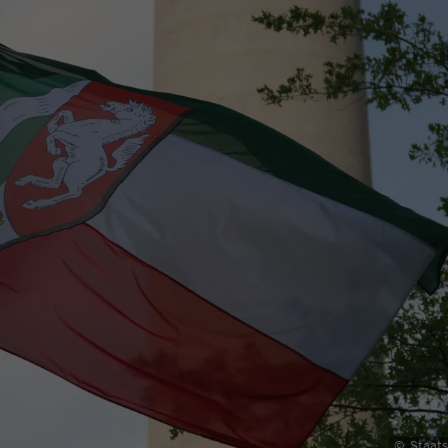
©
Staat