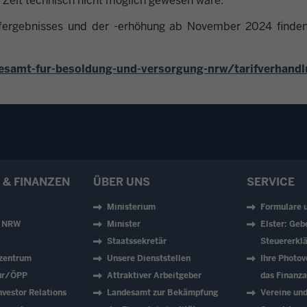
 Zeit technisch nicht möglich gewesen wäre.
rifergebnisses und der -erhöhung ab November 2024 finde
desamt-fur-besoldung-und-versorgung-nrw/tarifverhand
 & FINANZEN
ÜBER UNS
SERVICE
Ministerium
Formulare 
z NRW
Minister
Elster: Geb
Staatssekretär
Steuererklä
zentrum
Unsere Dienststellen
Ihre Photov
tur/ÖPP
Attraktiver Arbeitgeber
das Finanz
vestor Relations
Landesamt zur Bekämpfung
Vereine un