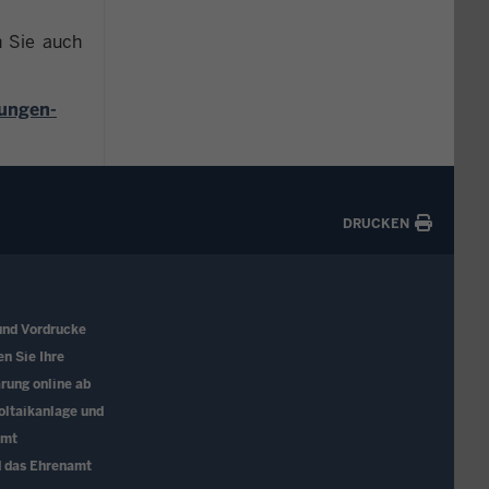
n Sie auch
lungen-
DRUCKEN
und Vordrucke
en Sie Ihre
rung online ab
oltaikanlage und
amt
d das Ehrenamt