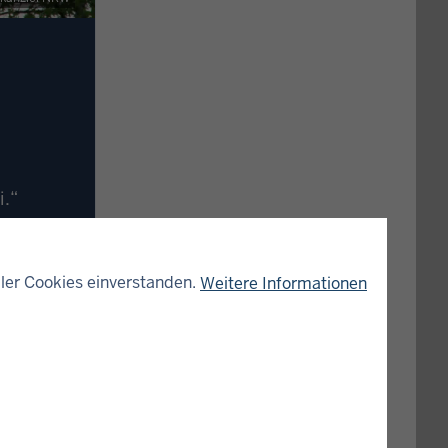
i.“
tinnen und
ler Cookies einverstanden.
Weitere Informationen
ng in Höhe
alten die
ikantinnen
-empfänger
orbereitet
ptendrenk.