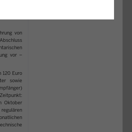
ermöglicht
etzung des
hrung von
 Abschluss
ntarischen
lung vor –
n 120 Euro
ter sowie
empfänger)
Zeitpunkt:
ch Oktober
regulären
onatlichen
echnische