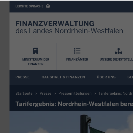
Barrierearme
LEICHTE SPRACHE
Sprachen
FINANZVERWALTUNG
des Landes Nordrhein-Westfalen
Hauptnavigation
MINISTERIUM DER
FINANZÄMTER
UNSERE DIENSTSTEL
FINANZEN
FA
PRESSE
HAUSHALT & FINANZEN
ÜBER UNS
SE
Untermenü
Startseite
Presse
Pressemitteilungen
Tarifergebnis: Nord
Sie
Tarifergebnis: Nordrhein-Westfalen bere
befinden
sich
hier