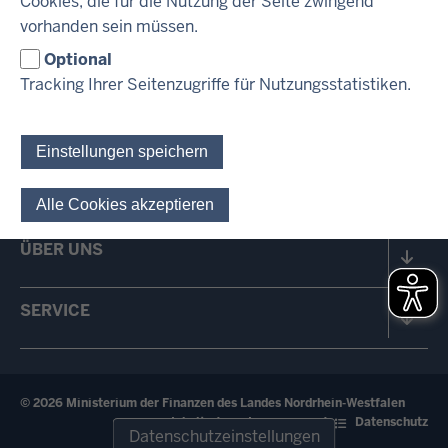
Cookies, die für die Nutzung der Seite zwingend
vorhanden sein müssen.
IM ÜBERBLICK
Optional
INHALT
DRUCKEN
Tracking Ihrer Seitenzugriffe für Nutzungsstatistiken.
PRESSE
Einstellungen speichern
HAUSHALT & FINANZEN
Alle Cookies akzeptieren
Einwilligung für optionale 
ÜBER UNS
SERVICE
© 2026 Ministerium der Finanzen des Landes Nordrhein-Westfalen
Fußzeile
Inhalt
Impressum
Datenschutz
Datenschutzeinstellungen