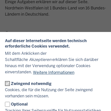
Einige Aufgaben erklären wir auf dieser Seite.
Nordrhein-Westfalen ist 1 Bundes-Land von 16 Bundes-
Ländern in Deutschland.
Öffentliche Finanzen
Auf dieser Internetseite werden technisch
Finanzen ist ein anderes Wort für Geld.
erforderliche Cookies verwendet.
Wenn die Landes-Regierung Geld ausgibt oder kriegt,
Mit dem Anklicken der
heißt das öffentliche Finanzen.
Schaltfläche
Akzeptieren
erklären Sie sich darüber
hinaus mit der Verwendung optionaler Cookies
einverstanden.
Weitere Informationen
Haushalt
Zwingend notwendig
Eine wichtige Aufgabe vom Finanz-Ministerium ist der
Cookies, die für die Nutzung der Seite zwingend
Haushalt.
vorhanden sein müssen.
Der Haushalt ist ein Gesetz.
Darin steht, wie viel Geld die Landes-Regierung kriegt
Optional
und ausgibt.
Tracking Ihrer Seitenzugriffe für Nutzungsstatistiken.