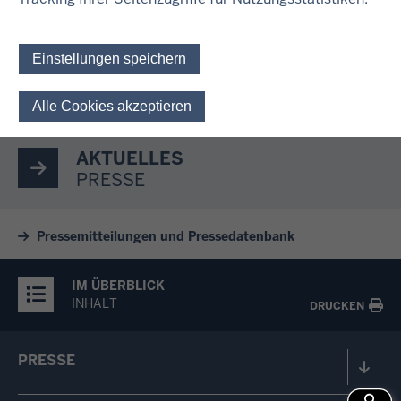
Das meiste Geld kriegt die Landes-Regierung als
Steuern.
Einstellungen speichern
Alle Cookies akzeptieren
Einwilligung für optionale 
AKTUELLES
PRESSE
Pressemitteilungen und Pressedatenbank
IM ÜBERBLICK
INHALT
DRUCKEN
PRESSE