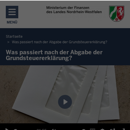
Direkt zum Inhalt
MENÜ
NAVIGATION AKTIVIEREN/DEAKTIVIEREN: MENÜ
Startseite
Was passiert nach der Abgabe der Grundsteuererklärung?
Sie
Was passiert nach der Abgabe der
befinden
Grundsteuererklärung?
sich
hier
Wiedergabe