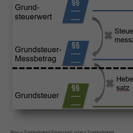
Blau = Zuständigkeit Finanzamt; grün = Zuständigkeit