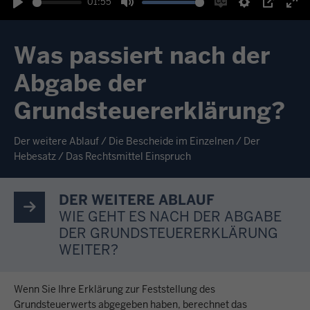
01:55
Wiedergabe
Ton
Untertitel
Einstellunge
Bild-
Vol
stummschalten
einschalten
in-
akt
Was passiert nach der
Bild
Abgabe der
Grundsteuererklärung?
Der weitere Ablauf / Die Bescheide im Einzelnen / Der
Hebesatz / Das Rechtsmittel Einspruch
DER WEITERE ABLAUF
WIE GEHT ES NACH DER ABGABE
DER GRUNDSTEUERERKLÄRUNG
WEITER?
Wenn Sie Ihre Erklärung zur Feststellung des
Grundsteuerwerts abgegeben haben, berechnet das