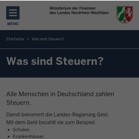
Direkt zum Inhalt
MENÜ
NAVIGATION AKTIVIEREN/DEAKTIVIEREN: MENÜ
Startseite
Was sind Steuern?
Sie
befinden
Was sind Steuern?
sich
hier
Alle Menschen in Deutschland zahlen
Steuern.
Damit bekommt die Landes-Regierung Geld.
Mit dem Geld bezahlt sie zum Beispiel:
Schulen,
Krankenhäuser,