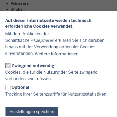
Polizei und
Straßen.
Auf dieser Internetseite werden technisch
Es gibt verschiedene Steuern.
erforderliche Cookies verwendet.
Manche Steuern bezahlt man zum Beispiel beim
Mit dem Anklicken der
Einkaufen.
Schaltfläche
Akzeptieren
erklären Sie sich darüber
Andere zieht man vom Gehalt ab.
hinaus mit der Verwendung optionaler Cookies
Hier gibt es mehr Informationen über Steuern in
einverstanden.
Weitere Informationen
leichter Sprache.
Zwingend notwendig
Cookies, die für die Nutzung der Seite zwingend
vorhanden sein müssen.
VERWEISE
ZUM THEMA
Optional
Tracking Ihrer Seitenzugriffe für Nutzungsstatistiken.
Weniger Steuer zahlen in leichter Sprache
Einstellungen speichern