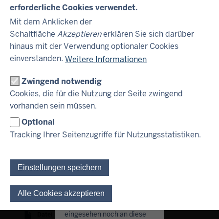
ein Angebot noch eine
erforderliche Cookies verwendet.
NRW75G
Einladung zur Zeichnung
Mit dem Anklicken der
oder zum Erwerb von
DE000NRW75G5
Schaltfläche
Akzeptieren
erklären Sie sich darüber
Wertpapieren dar; ferner
23.05.2024
hinaus mit der Verwendung optionaler Cookies
sind die hierin enthaltenen
24.05.2027
Informationen oder
einverstanden.
Weitere Informationen
Datei
(PDF/405.41 KB)
Dokumente nicht als
Grundlage für jedwede
Zwingend notwendig
NRW0PJ
vertragliche oder
Cookies, die für die Nutzung der Seite zwingend
DE000NRW0PJ5
anderweitige Verpflichtung
vorhanden sein müssen.
nutzbar.
06.06.2024
Optional
06.06.2029
Die folgenden
Tracking Ihrer Seitenzugriffe für Nutzungsstatistiken.
Informationen und
Datei
(PDF/1.17 MB)
Dokumente sind nicht für
Personen bestimmt, die
NRW0PK
Einstellungen speichern
ihren Wohnsitz in den
DE000NRW0PK3
Vereinigten Staaten von
27.06.2024
Amerika haben und dürfen
Alle Cookies akzeptieren
Einwilligung für optionale 
27.06.2034
weder von diesen
eingesehen noch an diese
Datei
(PDF/525.83 KB)