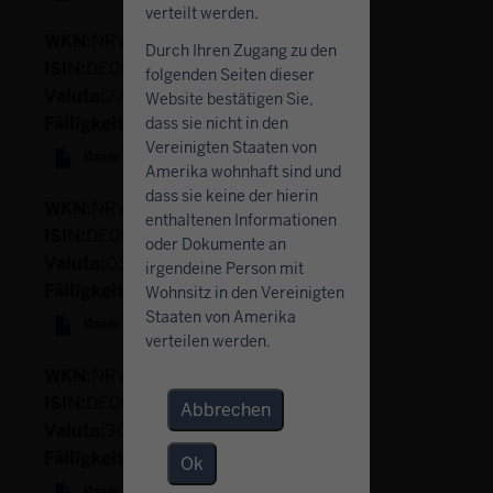
verteilt werden.
NRW0PL
Durch Ihren Zugang zu den
DE000NRW0PL1
folgenden Seiten dieser
27.06.2024
Website bestätigen Sie,
06.08.2053
dass sie nicht in den
Vereinigten Staaten von
Datei
(PDF/388.4 KB)
Amerika wohnhaft sind und
dass sie keine der hierin
NRW0PM
enthaltenen Informationen
DE000NRW0PM9
oder Dokumente an
03.07.2024
irgendeine Person mit
18.01.2028
Wohnsitz in den Vereinigten
Staaten von Amerika
Datei
(PDF/59.79 KB)
verteilen werden.
NRW0LV
DE000NRW0LV9
Abbrechen
30.07.2019
30.07.2049
Ok
Datei
(PDF/597.9 KB)