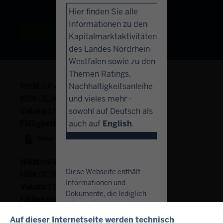
Datum
Hier finden Sie alle
eingeben:
im
Informationen zu den
tt.mm.jjjj
folgenden
Suche
Erneute Suche
Kapitalmarktaktivitäten
Format
des Landes Nordrhein-
eingeben:
Westfalen sowie zu den
tt.mm.jjjj
Themen Ratings,
NRW0PG
Nachhaltigkeitsanleihe
DE000NRW0PG1
und vieles mehr -
17.04.2024
sowohl auf Deutsch als
17.04.2054
auch auf
English
.
Datei
(PDF/61.76 KB)
NRW0PH
Diese Webseite enthält
DE000NRW0PH9
Informationen und
13.05.2024
Dokumente, die lediglich
13.05.2054
Informationszwecken
Datei
(PDF/61.88 KB)
dienen. Diese stellen weder
Auf dieser Internetseite werden technisch