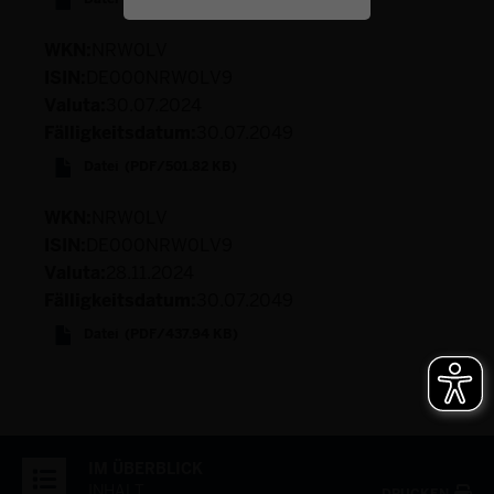
NRW0LV
DE000NRW0LV9
30.07.2024
30.07.2049
Datei
(PDF/501.82 KB)
NRW0LV
DE000NRW0LV9
28.11.2024
30.07.2049
Datei
(PDF/437.94 KB)
IM ÜBERBLICK
INHALT