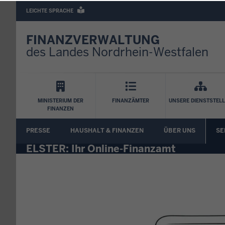
Barrierearme
LEICHTE SPRACHE
Sprachen
FINANZVERWALTUNG
des Landes Nordrhein-Westfalen
Hauptnavigation
MINISTERIUM DER
FINANZÄMTER
UNSERE DIENSTSTEL
FINANZEN
FA
PRESSE
HAUSHALT & FINANZEN
ÜBER UNS
SE
Untermenü
ELSTER: Ihr Online-Finanzamt