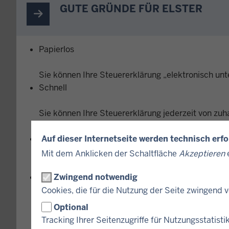
GUTE GRÜNDE FÜR ELSTER
Papierlos
Sie können Ihre Steuererklärung „elektronisch unt
Schnell
Sie können Ihre Steuererklärung jederzeit von z
Versandkosten.
Kostenlos
Auf dieser Internetseite werden technisch erf
Mit dem Anklicken der Schaltfläche
Akzeptieren
e
ELSTER ist ein kostenloser Service der Finanzverw
Mobil
Zwingend notwendig
Cookies, die für die Nutzung der Seite zwingend
ELSTER funktioniert ohne Programminstallation. Si
Optional
Nutzung auf einem Smartphone oder Tablet benöti
Tracking Ihrer Seitenzugriffe für Nutzungsstatisti
Browser.