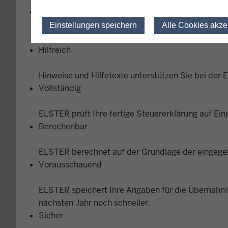
Zuvorkommend
Einstellungen speichern
Alle Cookies akze
Bei der Finanzverwaltung gespeicherte Daten könne
Hilfreich
Hinweise und Hilfetexte unterstützen Sie bei der 
Vollständig
ELSTER prüft Ihre fertige Steuererklärung auf Ein
Berechenbar
ELSTER berechnet auf der Grundlage der eingegeb
Vorausschauend
ELSTER speichert Ihre Angaben für die Übernahme
nächsten Jahr noch schneller.
Sicher