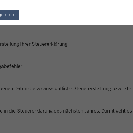
ptieren
Einwilligung für optionale Cookies widerrufen
n Sie direkt in Ihre Steuererklärung übertragen.
Erstellung Ihrer Steuererklärung.
gabefehler.
enen Daten die voraussichtliche Steuererstattung bzw. Steu
 in die Steuererklärung des nächsten Jahres. Damit geht es