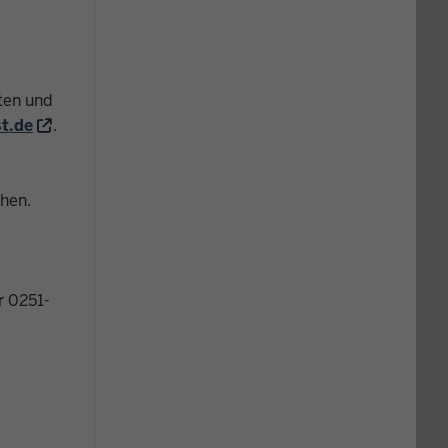
ten und
t.de
.
chen.
r 0251-