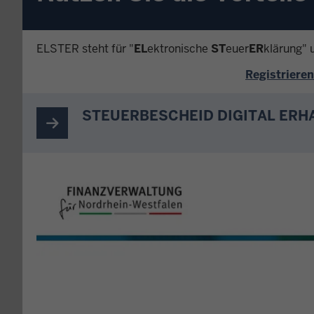
ELSTER steht für "
EL
ektronische
ST
euer
ER
klärung" 
Registrieren
STEUERBESCHEID DIGITAL ERH