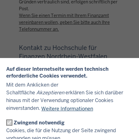
Gründen vertraulich sind, erfolgen schriftlich per
Post.
Wenn Sie einen Termin mit Ihrem Finanzamt
vereinbaren wollen, geben Sie bitte auch Ihre
Telefonnummer an.
Kontakt zu Hochschule für
Finanzen Nordrhein-Westfalen
Auf dieser Internetseite werden technisch
(Dienststelle: 5019)
erforderliche Cookies verwendet.
Name
Mit dem Anklicken der
Schaltfläche
Akzeptieren
erklären Sie sich darüber
hinaus mit der Verwendung optionaler Cookies
Straße, Nr
einverstanden.
Weitere Informationen
Zwingend notwendig
PLZ, Ort
Cookies, die für die Nutzung der Seite zwingend
vorhanden sein müssen.