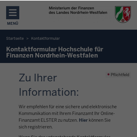
Direkt zum Inhalt
MENÜ
NAVIGATION AKTIVIEREN/DEAKTIVIEREN: MENÜ
Startseite
Kontaktformular
Sie
Kontaktformular Hochschule für
Finanzen Nordrhein-Westfalen
befinden
sich
hier
Zu Ihrer
Pflichtfeld
Information:
Wir empfehlen für eine sichere und elektronische
Kommunikation mit Ihrem Finanzamt Ihr Online-
Finanzamt ELSTER zu nutzen.
Hier
können Sie
sich registrieren.