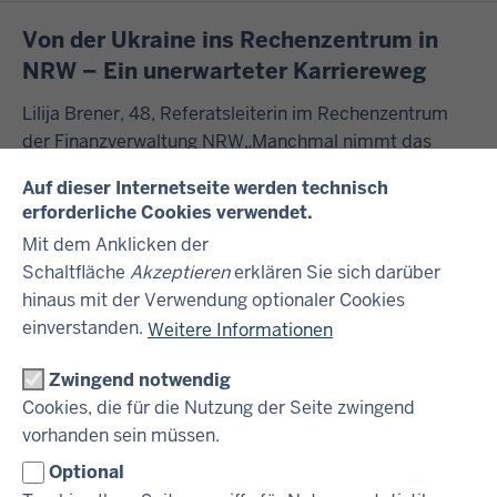
Von der Ukraine ins Rechenzentrum in
NRW – Ein unerwarteter Karriereweg
Lilija Brener, 48, Referatsleiterin im Rechenzentrum
der Finanzverwaltung NRW„Manchmal nimmt das
Leben andere Wendungen als geplant – und das ist gut
Auf dieser Internetseite werden technisch
so.“
erforderliche Cookies verwendet.
Mit dem Anklicken der
Oh happy Day - Ich bin Sachbearbeiterin
Schaltfläche
Akzeptieren
erklären Sie sich darüber
beim Finanzamt
hinaus mit der Verwendung optionaler Cookies
einverstanden.
Weitere Informationen
Stempeln, Lochen, Heften? Ganz im Gegenteil - die
Arbeit eines Sachbearbeiters im Finanzamt bedeutet
Zwingend notwendig
nicht nur stumpfe Büroarbeit. Mitunter kann es sogar
Cookies, die für die Nutzung der Seite zwingend
auch mal richtig musikalisch werden. Mein Name ist
vorhanden sein müssen.
Priya Palakunnel (26) und ich arbeite als Sac...
Optional