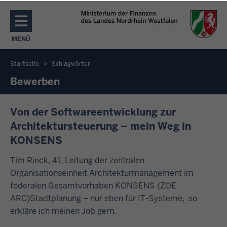
Direkt zum Inhalt
MENÜ
NAVIGATION AKTIVIEREN/DEAKTIVIEREN: MENÜ
Startseite
Schlagwörter
Sie
Bewerben
befinden
sich
Von der Softwareentwicklung zur
hier
Architektursteuerung – mein Weg in
KONSENS
Tim Rieck, 41, Leitung der zentralen
Organisationseinheit Architekturmanagement im
föderalen Gesamtvorhaben KONSENS (ZOE
ARC)Stadtplanung – nur eben für IT-Systeme, so
erkläre ich meinen Job gern.