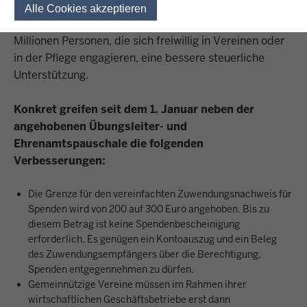
Initiative Nordrhein-Westfalens stark gemacht. Allein
Alle Cookies akzeptieren
Einwilligung für optionale 
in Nordrhein-Westfalen erhalten dadurch rund sechs
Millionen Personen, die sich freiwillig in Vereinen oder
in der Pflege engagieren, eine bessere steuerliche
Unterstützung.
Konkret greifen seit dem 1. Januar neben der
angehobenen Übungsleiter- und
Ehrenamtspauschale die folgenden
Verbesserungen:
Die Grenze für den vereinfachten Zuwendungsnachweis für
Spenden wird von 200 auf 300 Euro angehoben. Bis zu
diesem Betrag ist keine Spendenbescheinigung
erforderlich. Es genügen ein Kontoauszug und ein Beleg
des Zuwendungsempfängers über die Berechtigung,
Spenden entgegennehmen zu dürfen.
Gemeinnützige Vereine müssen im Rahmen ihrer
wirtschaftlichen Geschäftsbetriebe erst dann