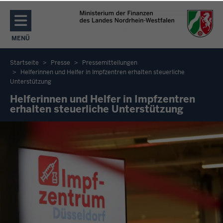
Direkt zum Inhalt
MENÜ
NAVIGATION AKTIVIEREN/DEAKTIVIEREN: MENÜ
Startseite
Presse
Pressemitteilungen
Helferinnen und Helfer in Impfzentren erhalten steuerliche
Sie
Unterstützung
befinden
Helferinnen und Helfer in Impfzentren
sich
erhalten steuerliche Unterstützung
hier