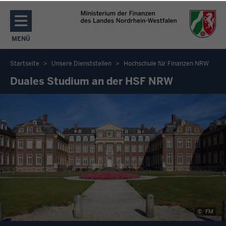
Direkt zum Inhalt
MENÜ
NAVIGATION AKTIVIEREN/DEAKTIVIEREN: MENÜ
Startseite
Unsere Dienststellen
Hochschule für Finanzen NRW
Sie
Duales Studium an der HSF NRW
befinden
sich
hier
©
FM