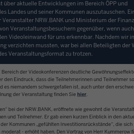
 über aktuelle Entwicklungen im Bereich ÖPP und
r des Landes und seiner Kommunen auszutauschen. Ei
der Veranstalter NRW.BANK und Ministerium der Finan
ahl von Veranstaltungsbesuchern gegenüber, wenn auch
ßen Videoleinwand für uns erkennbar. Nachdem wir i
ung verzichten mussten, war bei allen Beteiligten de
des Veranstaltungsformat zu trotzen.
m Bereich der Videokonferenzen deutliche Gewöhnungseffekt
ter den Eindruck, dass die Teilnehmerinnen und Teilnehmer s
nd es niemandem schwergefallen ist, auch unter den erschwe
dnung der Veranstaltung finden Sie
hier
.
en“ bei der NRW.BANK, eröffnete wie gewohnt die Veranstal
n und Teilnehmer. Er gab einen kurzen Einblick in den aktue
er Kommunen „gefühlten Investitionsrückstände“, die sich 
 moderat - erhöht haben. Den Vortrag von Herr Kummerow f