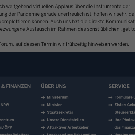
ch weitgehend virtuellen Applaus über die Instrumente der
g der Pandemie gerade unerfreulich ist, hoffen wir sehr, das
 komplettieren können. Auch uns hat die direkte Kommunikat
ngezwungene Austausch im Rahmen des sonst üblichen „get t
Forum, auf dessen Termin wir frühzeitig hinweisen werden.
 & FINANZEN
ÜBER UNS
SERVICE
Ministerium
Formulare 
z NRW
Minister
Elster: Geb
Staatssekretär
Steuererklä
zentrum
Unsere Dienststellen
Ihre Photov
tur/ÖPP
Attraktiver Arbeitgeber
das Finanz