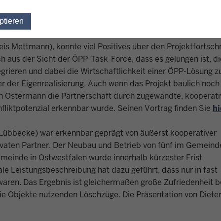
eser Veranstaltung kommunale Projektträger über ihre prakti
ptieren
Einwilligung für optionale Cookies widerrufen
betrachtung berichten zu lassen.
s Mettmann), konnte viel Positives über den Projektfortschri
h aus der Sicht der ÖPP-Task-Force, dass es gelungen ist, di
egrieren und dabei die Wirtschaftlichkeit einer ÖPP-Lösung z
 der Eigenrealisierung. Auch wenn das Projekt baulich noch 
rn Ostermann die Partnerschaft durch zugewandte, kooperati
liktpotenzial erkennbar wurde. Seinen Vortrag finden Sie
hi
Lübbecke) war erkennbar geprägt von äußerst kooperativer
vaten Partner. Der Neubau und Betrieb von fünf im Gemeind
meinde in Ostwestfalen wurde innerhalb kürzester Frist
ale Leistungsbeschreibung hat dazu geführt, dass nur in fast
ren. Das Ergebnis ist gleichermaßen große Zufriedenheit b
 Objekte nutzenden Löschzüge. Die Präsentation von Dieter