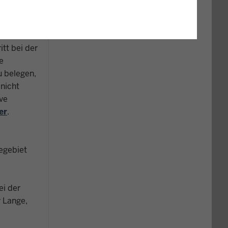
schen
tt bei der
e
u belegen,
nicht
ve
er
.
egebiet
ei der
 Lange,