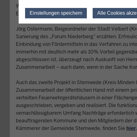
Wie in der Vergangenheit ist es gelungen, auch in di
Einstellungen speichern
Alle Cookies akze
Erfahrungen mit der Methodik der Wirtschaftlichkeits
Jörg Ostermann, Beigeordneter der Stadt Velbert (Krei
Sanierung des „Forum Niederberg“ erzählen. Erfreulic
Einbindung von Fördermitteln in das Verfahren zu int
immerhin mit deutlich mehr als 10% Vorteil gegenüber
abgeschlossen ist, überzeugt nach Auskunft von Her
Zusammenarbeit – auch dann, wenn in der Sache Konf
Auch das zweite Projekt in Stemwede (Kreis Minden-
Zusammenarbeit der öffentlichen Hand mit einem pri
verteilten Feuerwehrgerätehäusern in einer Flächenge
ausgeschrieben, vergeben und realisiert. Die funktion
vernachlässigbarem Umfang Nachträge erforderlich wa
beauftragenden Kommune und den Mitgliedern der die
Kämmerer der Gemeinde Stemwede, finden Sie
hier
.