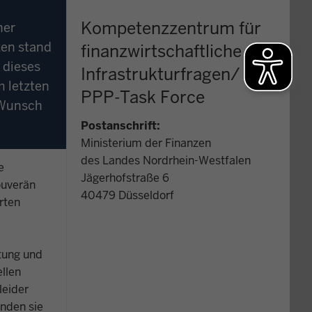
Kompetenzzentrum für
ner
zen stand
finanzwirtschaftliche
 dieses
Infrastrukturfragen/
m letzten
PPP-Task Force
r Wunsch
Postanschrift:
Ministerium der Finanzen
des Landes Nordrhein-Westfalen
e
Jägerhofstraße 6
ouverän
40479 Düsseldorf
rten
tung und
llen
leider
inden sie