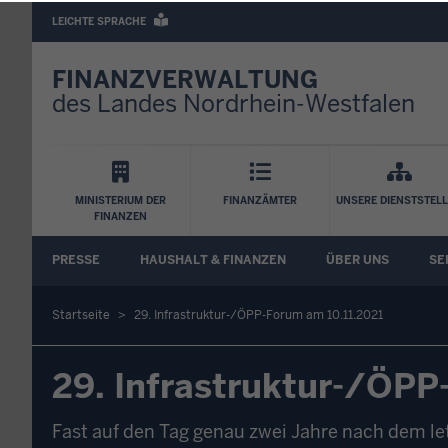
Barrierearme
LEICHTE SPRACHE
Sprachen
FINANZVERWALTUNG
des Landes Nordrhein-Westfalen
Hauptnavigation
MINISTERIUM DER
FINANZÄMTER
UNSERE DIENSTSTEL
FINANZEN
FA
PRESSE
HAUSHALT & FINANZEN
ÜBER UNS
SE
Untermenü
Startseite
29. Infrastruktur-/ÖPP-Forum am 10.11.2021
Sie
29. Infrastruktur-/ÖPP
befinden
sich
Fast auf den Tag genau zwei Jahre nach dem le
hier