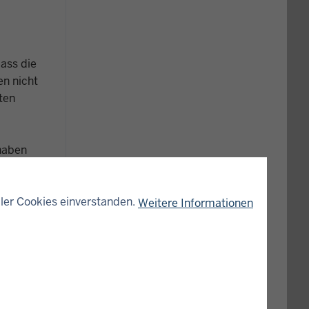
ass die
en nicht
ten
haben
ler Cookies einverstanden.
Weitere Informationen
 Rainer
 ohne dass
rozessuale