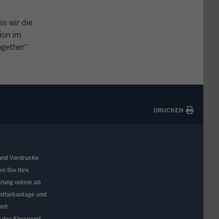
s wir die
ion im
ogether“
DRUCKEN
und Vordrucke
en Sie Ihre
rung online ab
oltaikanlage und
amt