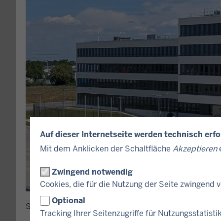
Auf dieser Internetseite werden technisch erf
Mit dem Anklicken der Schaltfläche
Akzeptieren
e
Zwingend notwendig
Cookies, die für die Nutzung der Seite zwingend
©
Angelo Bischoff
Optional
Seit August 2026 ist Kaarst Standort des neuen, h
Tracking Ihrer Seitenzugriffe für Nutzungsstatisti