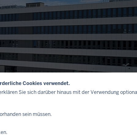
orderliche Cookies verwendet.
rklären Sie sich darüber hinaus mit der Verwendung optiona
 vorhanden sein müssen.
ochmodernen Rechenzentrums der Finanzverwaltung Nordrhein
ken.