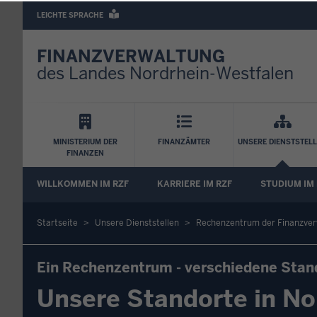
Barrierearme
LEICHTE SPRACHE
Sprachen
FINANZVERWALTUNG
des Landes Nordrhein-Westfalen
Hauptnavigation
MINISTERIUM DER
FINANZÄMTER
UNSERE DIENSTSTEL
FINANZEN
FA
WILLKOMMEN IM RZF
KARRIERE IM RZF
STUDIUM IM
Untermenü
Startseite
Unsere Dienststellen
Rechenzentrum der Finanzve
Sie
befinden
Ein Rechenzentrum - verschiedene Stan
sich
Unsere Standorte in No
hier