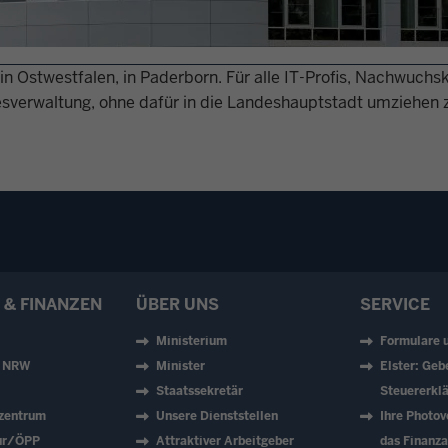
in Ostwestfalen, in Paderborn. Für alle IT-Profis, Nachwuchsk
esverwaltung, ohne dafür in die Landeshauptstadt umziehen
 & FINANZEN
ÜBER UNS
SERVICE
Ministerium
Formulare 
z NRW
Minister
Elster: Geb
Staatssekretär
Steuererklä
zentrum
Unsere Dienststellen
Ihre Photov
tur/ÖPP
Attraktiver Arbeitgeber
das Finanz