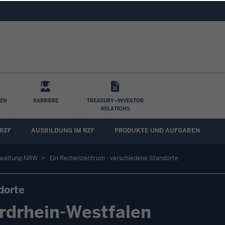
Direkt zum Inhalt
LEN
KARRIERE
TREASURY–INVESTOR
RELATIONS
 RZF
AUSBILDUNG IM RZF
PRODUKTE UND AUFGABEN
rwaltung NRW
Ein Rechenzentrum - verschiedene Standorte
dorte
rdrhein-Westfalen