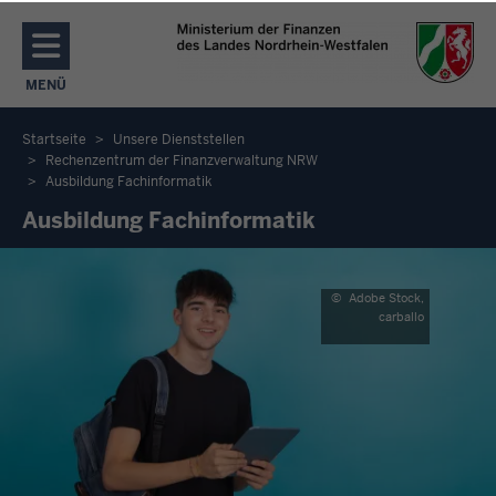
Direkt zum Inhalt
MENÜ
NAVIGATION AKTIVIEREN/DEAKTIVIEREN: MENÜ
Startseite
Unsere Dienststellen
Rechenzentrum der Finanzverwaltung NRW
Sie
Ausbildung Fachinformatik
befinden
Ausbildung Fachinformatik
sich
hier
©
Adobe Stock,
carballo