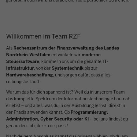
gehörst, freuen wir uns darauf, dich bald persönlich zu treffen.
Willkommen im Team RZF
Als
Rechenzentrum der Finanzverwaltung des Landes
Nordrhein-Westfalen
entwickeln wir
moderne
Steuersoftware
, kümmern uns um die gesamte
IT-
Infrastruktur
, von der
Systemtechnik
bis zur
Hardwarebeschaffung
, und sorgen dafür, dass alles
reibungslos läuft.
Warum das für dich spannend ist? Weil du in unserem Team
das komplette Spektrum der Informationstechnologie hautnah
erlebst – und alles, was du in der Ausbildung lernst, direkt in
der Praxis anwenden kannst. Ob
Programmierung,
Administration, Cyber Security oder KI
– bei uns findest du
genau den Job, der zu dir passt!
Nach deinem Abschluss kannst du übrigens wählen, ob du am