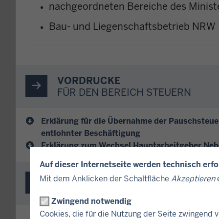
nachgeordneten Bereiche des Minis
Bau- und Liegenschaftsbetrieb NRW
VORDRUCKE
FÜR DEN BEREICH STEUERN
Erklärung für die Übernahme der Pauschsteuer
entlohnter Beschäftigung
Erklärung zum Wechsel Hauptarbeitgeber Neb
Auf dieser Internetseite werden technisch erf
VERLINKUNGEN BZW. ANTRÄGE
Mit dem Anklicken der Schaltfläche
Akzeptieren
e
FÜR DEN BEREICH STEUERN
Zwingend notwendig
Cookies, die für die Nutzung der Seite zwingend