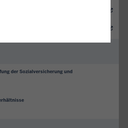
 für beschränkt
 bei erweiterter unbeschränkter
hen Kassen
fung der Sozialversicherung und
erhältnisse