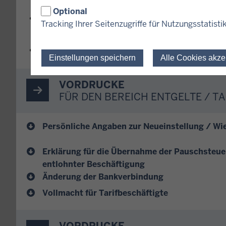
Antrag auf Erteilung einer Bescheinigung
Optional
einkommensteuerpflichtige Arbeitnehmer
Tracking Ihrer Seitenzugriffe für Nutzungsstatisti
Antrag auf Erteilung einer Bescheinigung
Einkommensteuerpflicht und für übrige Be
Einstellungen speichern
Alle Cookies akze
VORDRUCKE
FÜR DEN BEREICH ENTGELTE / T
Persönliche Angaben zur Neueinstellung / Wi
Erklärung für die Übernahme der Pauschsteuer
entlohnter Beschäftigung
Änderung der Bankverbindung
Vollmacht für Tarifbeschäftigte