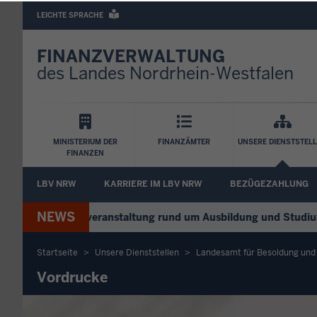
Barrierearme
LEICHTE SPRACHE
Sprachen
FINANZVERWALTUNG
des Landes Nordrhein-Westfalen
Hauptnavigation
MINISTERIUM DER
FINANZÄMTER
UNSERE DIENSTSTEL
FINANZEN
FA
LBV NRW
KARRIERE IM LBV NRW
BEZÜGEZAHLUNG
Untermenü
NEWS
+
Digitale Infoveranstaltung rund um Ausbildung und Studium – 
Startseite
Unsere Dienststellen
Landesamt für Besoldung un
Sie
Vordrucke
befinden