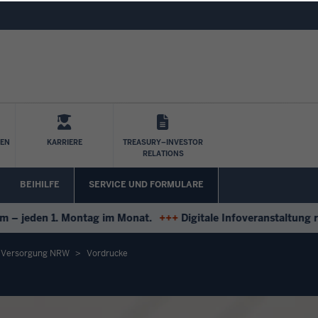
Direkt zum Inhalt
LEN
KARRIERE
TREASURY–INVESTOR
RELATIONS
BEIHILFE
SERVICE UND FORMULARE
jeden 1. Montag im Monat.
+++
Digitale Infoveranstaltung run
d Versorgung NRW
Vordrucke