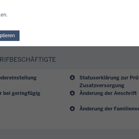
 für den Lohnsteuerabzug für das Kalenderjahr 201x
ken.
 für den Lohnsteuerabzug für das Kalenderjahr 201x
zieher von Arbeitslohn aus inländischen öffentlic
ptieren
Einwilligung für optionale Cookies widerrufen
ARIFBESCHÄFTIGTE
edereinstellung
Statuserklärung zur Prü
Zusatzversorgung
 bei geringfügig
Änderung der Anschrift
Änderung der Familienv