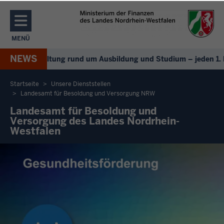
Direkt zum Inhalt
MENÜ
NAVIGATION AKTIVIEREN/DEAKTIVIEREN: MENÜ
NEWS
overanstaltung rund um Ausbildung und Studium – jeden 1. Mon
Startseite
Unsere Dienststellen
Landesamt für Besoldung und Versorgung NRW
Sie
Landesamt für Besoldung und
befinden
Versorgung des Landes Nordrhein-
sich
Westfalen
hier