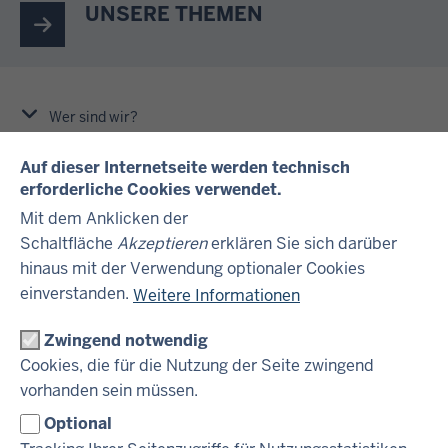
UNSERE THEMEN
Wer sind wir?
Auf dieser Internetseite werden technisch
Was machen wir?
erforderliche Cookies verwendet.
Mit dem Anklicken der
Schaltfläche
Akzeptieren
erklären Sie sich darüber
Für wen arbeiten wir?
hinaus mit der Verwendung optionaler Cookies
einverstanden.
Weitere Informationen
HIER GEHT ES WEITER
Zwingend notwendig
Cookies, die für die Nutzung der Seite zwingend
vorhanden sein müssen.
Optional