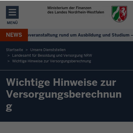
Direkt zum Inhalt
MENÜ
NAVIGATION AKTIVIEREN/DEAKTIVIEREN: MENÜ
NEWS
+
Digitale Infoveranstaltung rund um Ausbildung und Studium –
Startseite
Unsere Dienststellen
Landesamt für Besoldung und Versorgung NRW
Sie
Wichtige Hinweise zur Versorgungsberechnung
befinden
sich
Wichtige Hinweise zur
hier
Versorgungsberechnun
g