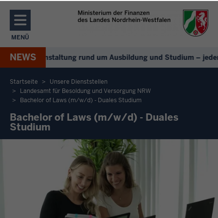
Direkt zum Inhalt
MENÜ
NAVIGATION AKTIVIEREN/DEAKTIVIEREN: MENÜ
NEWS
le Infoveranstaltung rund um Ausbildung und Studium – jeden 1
Startseite
Unsere Dienststellen
Landesamt für Besoldung und Versorgung NRW
Sie
Bachelor of Laws (m/w/d) - Duales Studium
befinden
Bachelor of Laws (m/w/d) - Duales
sich
Studium
hier