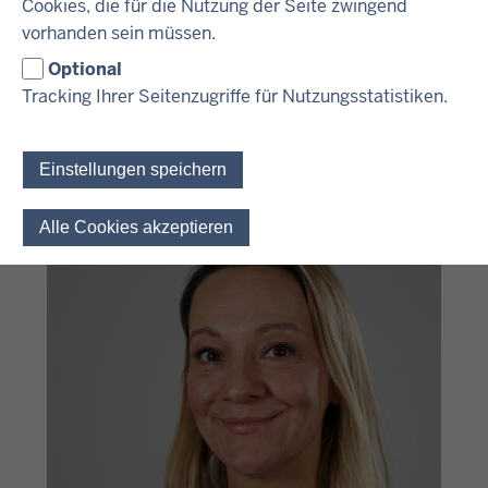
Cookies, die für die Nutzung der Seite zwingend
erleichtern, Ihren Arbeitsalltag angenehmer gestalten und Ihre
vorhanden sein müssen.
Zukunft stärken.
Optional
Tracking Ihrer Seitenzugriffe für Nutzungsstatistiken.
KONTAKTMÖGLICHKEITEN
Einstellungen speichern
Alle Cookies akzeptieren
Einwilligung für optionale 