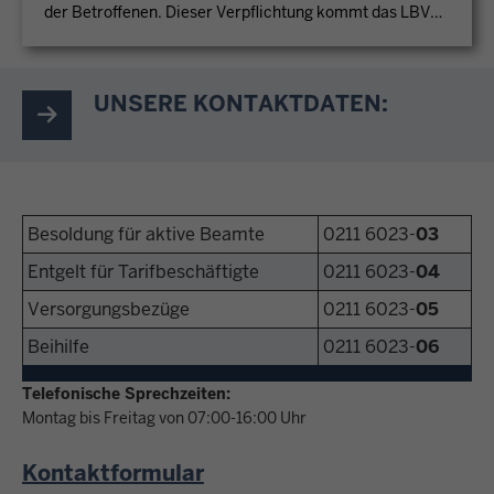
der Betroffenen. Dieser Verpflichtung kommt das LBV
durch individuelle postalische Anschreiben nach. Die
dezidierten Informationen zur Erhebung und
Verarbeitung von personenbezogenen Daten haben wir
UNSERE KONTAKTDATEN:
auf unserer Internetseite für Sie dargestellt. Auf
Anforderung senden wir Ihnen die Informationen gerne
auch zu.
Besoldung für aktive Beamte
0211 6023-
03
Entgelt für Tarifbeschäftigte
0211 6023-
04
Versorgungsbezüge
0211 6023-
05
Beihilfe
0211 6023-
06
Telefonische Sprechzeiten:
Montag bis Freitag von 07:00-16:00 Uhr
Kontaktformular