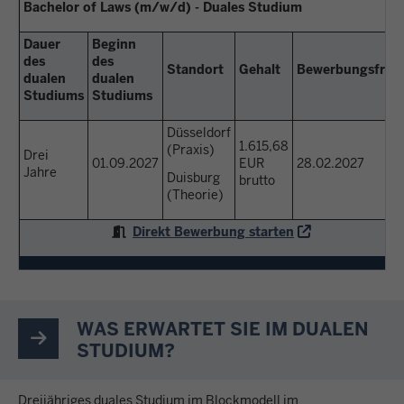
Bachelor of Laws (m/w/d) - Duales Studium
Dauer
Beginn
des
des
Standort
Gehalt
Bewerbungsfrist
dualen
dualen
Studiums
Studiums
Düsseldorf
1.615,68
(Praxis)
Drei
01.09.2027
EUR
28.02.2027
Jahre
Duisburg
brutto
(Theorie)
Direkt Bewerbung starten
WAS ERWARTET SIE IM DUALEN
STUDIUM?
Dreijähriges duales Studium im Blockmodell im