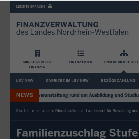
Barrierearme
LEICHTE SPRACHE
Sprachen
FINANZVERWALTUNG
des Landes Nordrhein-Westfalen
Hauptnavigation
MINISTERIUM DER
FINANZÄMTER
UNSERE DIENSTSTEL
FINANZEN
FA
LBV NRW
KARRIERE IM LBV NRW
BEZÜGEZAHLUNG
Untermenü
NEWS
+
Digitale Infoveranstaltung rund um Ausbildung und Studium –
Startseite
Unsere Dienststellen
Landesamt für Besoldung un
Sie
Familienzuschlag Stufe
befinden