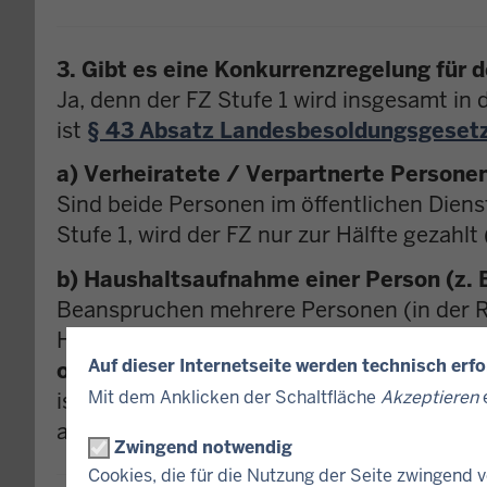
3. Gibt es eine Konkurrenzregelung für d
Ja, denn der FZ Stufe 1 wird insgesamt in 
ist
§ 43 Absatz Landesbesoldungsgese
a) Verheiratete / Verpartnerte Persone
Sind beide Personen im öffentlichen Dien
Stufe 1, wird der FZ nur zur Hälfte gezahlt
b) Haushaltsaufnahme einer Person (z. B
Beanspruchen mehrere Personen (in der Re
Haushaltsaufnahme eines Kindes in die
Auf dieser Internetseite werden technisch erf
oder
Mit dem Anklicken der Schaltfläche
Akzeptieren
e
ist das Kind sowohl in die Wohnung des ei
aufgenommen, wird der FZ Stufe 1 nach der
Zwingend notwendig
Cookies, die für die Nutzung der Seite zwingend