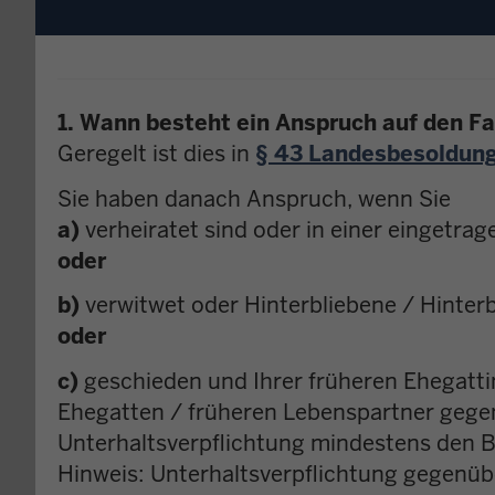
sich
hier
1. Wann besteht ein Anspruch auf den Fam
Geregelt ist dies in
§ 43 Landesbesoldun
Sie haben danach Anspruch, wenn Sie
a)
verheiratet sind oder in einer eingetra
oder
b)
verwitwet oder Hinterbliebene / Hinter
oder
c)
geschieden und Ihrer früheren Ehegatti
Ehegatten / früheren Lebenspartner gegen
Unterhaltsverpflichtung mindestens den Be
Hinweis: Unterhaltsverpflichtung gegenüb