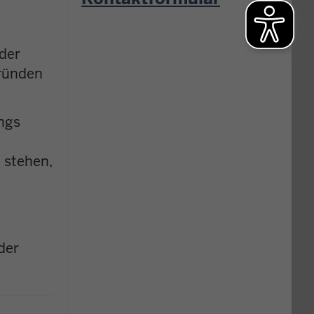
der
Gründen
ings
 stehen,
der