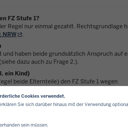
en FZ Stufe 1?
der Regel nur einmal gezahlt. Rechtsgrundlage h
tz NRW
.
n
st und haben beide grundsätzlich Anspruch auf e
 (siehe dazu auch zu Frage 2.).
. ein Kind)
gel beide Elternteile) den FZ Stufe 1 wegen
 gemeinsame Wohnung
orderliche Cookies verwendet.
rklären Sie sich darüber hinaus mit der Verwendung optiona
nen als auch in die Wohnung des anderen Elternt
 Zahl der Berechtigten nur anteilig gewährt.
 vorhanden sein müssen.