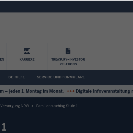
Direkt zum Inhalt
LEN
KARRIERE
TREASURY–INVESTOR
RELATIONS
BEIHILFE
SERVICE UND FORMULARE
 jeden 1. Montag im Monat.
+++
Digitale Infoveranstaltung run
d Versorgung NRW
Familienzuschlag Stufe 1
 1