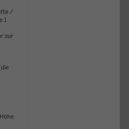
tte /
e 1
r zur
(die
 Höhe