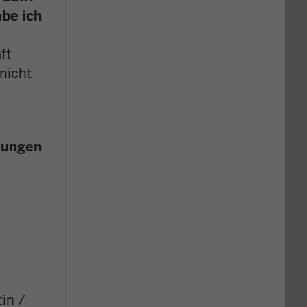
be ich
ft
nicht
kungen
in /