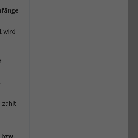
mfänge
1 wird
t
s
 zahlt
 bzw.