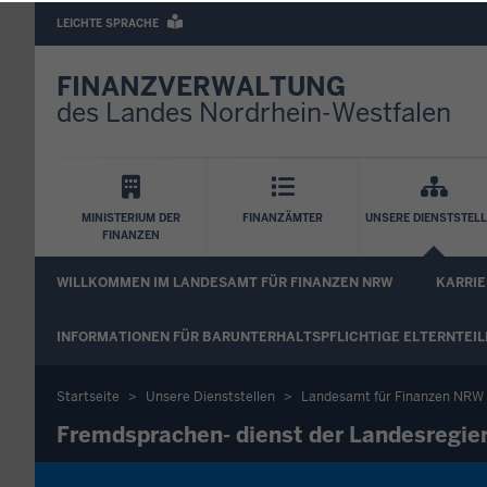
Barrierearme
LEICHTE SPRACHE
Sprachen
FINANZVERWALTUNG
des Landes Nordrhein-Westfalen
Hauptnavigation
MINISTERIUM DER
FINANZÄMTER
UNSERE DIENSTSTEL
FINANZEN
FA
WILLKOMMEN IM LANDESAMT FÜR FINANZEN NRW
KARRIE
Untermenü
INFORMATIONEN FÜR BARUNTERHALTSPFLICHTIGE ELTERNTEIL
Startseite
Unsere Dienststellen
Landesamt für Finanzen NRW
Sie
Fremdsprachen- dienst der Landesregie
befinden