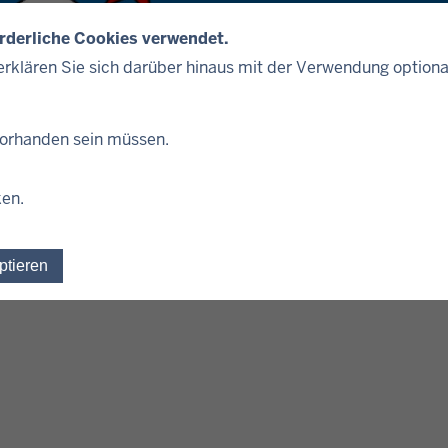
orderliche Cookies verwendet.
rklären Sie sich darüber hinaus mit der Verwendung optiona
er Landesregierung
 vorhanden sein müssen.
ken.
etzern und bilden zusammen den Fremdsprachendienst der
ptieren
Einwilligung für optionale Cookies widerrufen
 Finanzministeriums vom 12.06.1986 und der