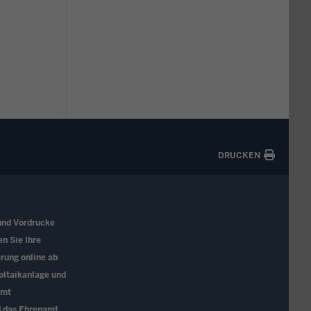
DRUCKEN
und Vordrucke
en Sie Ihre
rung online ab
oltaikanlage und
amt
d das Ehrenamt