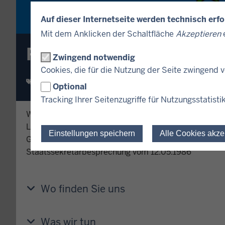
Auf dieser Internetseite werden technisch erf
Mit dem Anklicken der Schaltfläche
Akzeptieren
e
Fremdsprachendienst d
Zwingend notwendig
Cookies, die für die Nutzung der Seite zwingend
Fremdsprachendienst
Optional
Tracking Ihrer Seitenzugriffe für Nutzungsstatisti
Wir sind ein Team mit 2 Übersetzerinnen und Übers
Landesregierung NRW.
Einstellungen speichern
Alle Cookies akze
Grundlage für unsere Tätigkeit ist ein
Hauserlass
des
Staatssekretärbesprechung vom 12.05.1986
Wo finden Sie uns
Was wir tun