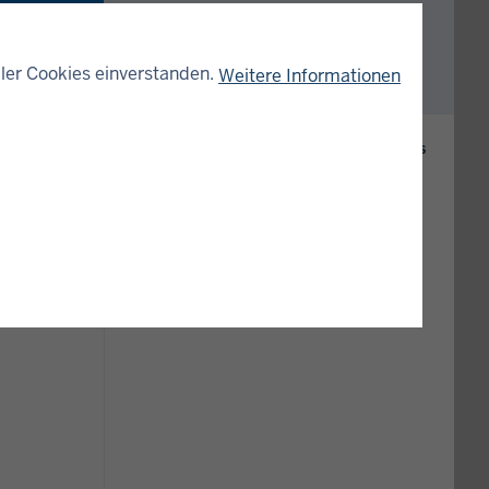
INFORMATION
©
LAFIN
ler Cookies einverstanden.
Weitere Informationen
DOWNLOADS
Hauserlass des Finanzministeriums
vom 12.06.1986 und der
Staatssekretärbesprechung vom
12.05.1986 zum
Fremdsprachendienst des Landes
NRW
PDF, 66,09 KB