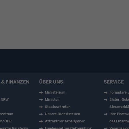
 & FINANZEN
ÜBER UNS
SERVICE
Ministerium
Formulare 
z NRW
Minister
Elster: Geb
Staatssekretär
Steuererklä
zentrum
Unsere Dienststellen
Ihre Photov
tur/ÖPP
Attraktiver Arbeitgeber
das Finanz
vestor Relations
Landesamt zur Bekämpfung
Vereine un