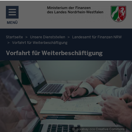
Direkt zum Inhalt
MENÜ
NAVIGATION AKTIVIEREN/DEAKTIVIEREN: MENÜ
Startseite
Unsere Dienststellen
Landesamt für Finanzen NRW
Vorfahrt für Weiterbeschäftigung
Sie
Vorfahrt für Weiterbeschäftigung
befinden
sich
hier
©
pixabay cco Creative Commons