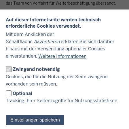
das Team von Vorfahrt für Weiterbeschäftigung über­sandt.
Das Team führt eine landesweite, ressortübergreifende
Auf dieser Internetseite werden technisch
Prüfung einer anderweitigen Verwendungsmöglichkeit durch.
erforderliche Cookies verwendet.
Die amtlich festgestellten gesundheitlichen Fähig­keiten der
Beamtin / des Beamten bilden hierfür den Rahmen.
Mit dem Anklicken der
Schaltfläche
Akzeptieren
erklären Sie sich darüber
Bei Vorliegen der entsprechenden Voraussetzungen für die
hinaus mit der Verwendung optionaler Cookies
jeweilige Laufbahn kann die Teilnahme an einer Ausbildung
bzw. Unterweisung geprüft werden, bei der nach
einverstanden.
Weitere Informationen
erfolgreichem Abschluss eine dauerhafte Übernahme
gewährleistet sein muss.
Zwingend notwendig
Cookies, die für die Nutzung der Seite zwingend
Damit erfolgt eine umfassende qualitätsgesicherte Prüfung
vorhanden sein müssen.
aller in Betracht kommenden Einsatzmöglichkeiten.
Optional
Tracking Ihrer Seitenzugriffe für Nutzungsstatistiken.
Team
Einstellungen speichern
FAQ