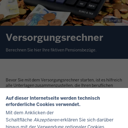
©
pixabay
Versorgungsrechner
Berechnen Sie hier Ihre fiktiven Pensionsbezüge.
Bevor Sie mit dem Versorgungsrechner starten, ist es hilfreich
alle Unterlagen zusammenzustellen, die Ihren beruflichen
Werdegang dokumentieren und Tag genau aufzulisten.
Auf dieser Internetseite werden technisch
erforderliche Cookies verwendet.
Jetzt den Versorgungsrechner starten.
Mit dem Anklicken der
Schaltfläche
Akzeptieren
erklären Sie sich darüber
hinaus mit der Verwendung optionaler Cookies