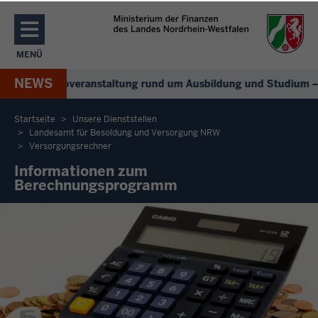
Direkt zum Inhalt
MENÜ
NAVIGATION AKTIVIEREN/DEAKTIVIEREN: MENÜ
NEWS
+
Digitale Infoveranstaltung rund um Ausbildung und Studium –
Startseite
Unsere Dienststellen
Landesamt für Besoldung und Versorgung NRW
Sie
Versorgungsrechner
befinden
Informationen zum
sich
Berechnungsprogramm
hier