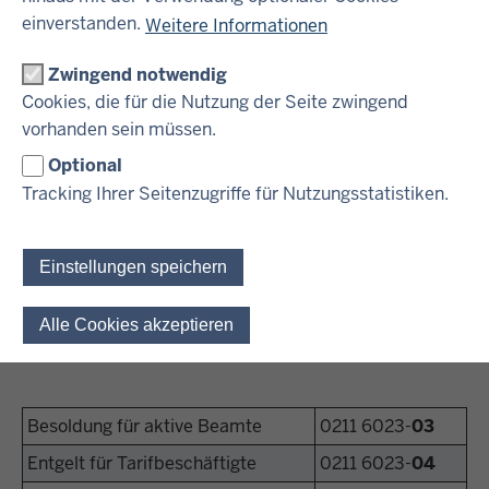
einverstanden.
Weitere Informationen
Anwendungshilfen
Zwingend notwendig
Cookies, die für die Nutzung der Seite zwingend
vorhanden sein müssen.
Fachliche Hinweise
Optional
Tracking Ihrer Seitenzugriffe für Nutzungsstatistiken.
Steuerberechnungsprogramme
Einstellungen speichern
UNSERE KONTAKTDATEN:
Alle Cookies akzeptieren
Einwilligung für optionale 
Besoldung für aktive Beamte
0211 6023-
03
Entgelt für Tarifbeschäftigte
0211 6023-
04